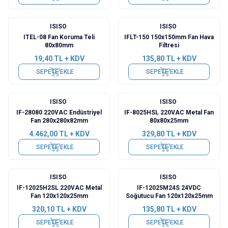
ISISO
ISISO
ITEL-08 Fan Koruma Teli
IFLT-150 150x150mm Fan Hava
80x80mm
Filtresi
19,40
TL + KDV
135,80
TL + KDV
SEPETE EKLE
SEPETE EKLE
ISISO
ISISO
IF-28080 220VAC Endüstriyel
IF-8025HSL 220VAC Metal Fan
Fan 280x280x82mm
80x80x25mm
4.462,00
TL + KDV
329,80
TL + KDV
SEPETE EKLE
SEPETE EKLE
ISISO
ISISO
IF-12025H2SL 220VAC Metal
IF-12025M24S 24VDC
Fan 120x120x25mm
Soğutucu Fan 120x120x25mm
320,10
TL + KDV
135,80
TL + KDV
SEPETE EKLE
SEPETE EKLE