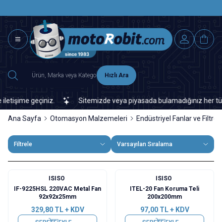
SAAT 15.0
2500 TL ÜZERİ MNG-DHL KARGO ÜCRETSİZ
Hızlı Ara
şime geçiniz.
Sitemizde veya piyasada bulamadığınız her türlü el
Ana Sayfa
Otomasyon Malzemeleri
Endüstriyel Fanlar ve Filtrel
Filtrele
Varsayılan Sıralama
ISISO
ISISO
IF-9225HSL 220VAC Metal Fan
ITEL-20 Fan Koruma Teli
92x92x25mm
200x200mm
329,80
TL + KDV
97,00
TL + KDV