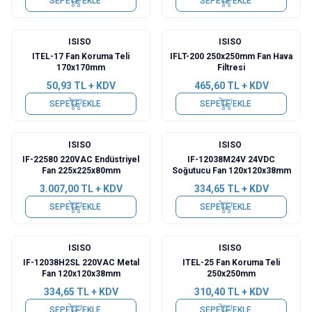
SEPETE EKLE
SEPETE EKLE
ISISO
ISISO
ITEL-17 Fan Koruma Teli
IFLT-200 250x250mm Fan Hava
170x170mm
Filtresi
50,93
TL + KDV
465,60
TL + KDV
SEPETE EKLE
SEPETE EKLE
ISISO
ISISO
IF-22580 220VAC Endüstriyel
IF-12038M24V 24VDC
Fan 225x225x80mm
Soğutucu Fan 120x120x38mm
3.007,00
TL + KDV
334,65
TL + KDV
SEPETE EKLE
SEPETE EKLE
ISISO
ISISO
IF-12038H2SL 220VAC Metal
ITEL-25 Fan Koruma Teli
Fan 120x120x38mm
250x250mm
334,65
TL + KDV
310,40
TL + KDV
SEPETE EKLE
SEPETE EKLE