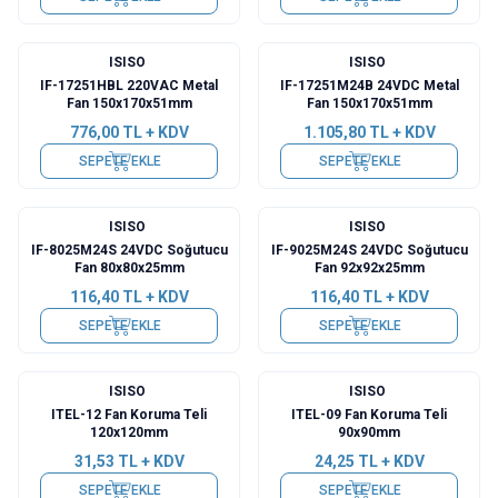
ISISO
ISISO
IF-17251HBL 220VAC Metal
IF-17251M24B 24VDC Metal
Fan 150x170x51mm
Fan 150x170x51mm
776,00
TL + KDV
1.105,80
TL + KDV
SEPETE EKLE
SEPETE EKLE
ISISO
ISISO
IF-8025M24S 24VDC Soğutucu
IF-9025M24S 24VDC Soğutucu
Fan 80x80x25mm
Fan 92x92x25mm
116,40
TL + KDV
116,40
TL + KDV
SEPETE EKLE
SEPETE EKLE
ISISO
ISISO
ITEL-12 Fan Koruma Teli
ITEL-09 Fan Koruma Teli
120x120mm
90x90mm
31,53
TL + KDV
24,25
TL + KDV
SEPETE EKLE
SEPETE EKLE