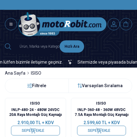
SAAT 15.0
2500 TL ÜZERİ MNG-DHL KARGO ÜCRETSİZ
Hızlı Ara
n bizimle iletişime geçiniz.
Sitemizde veya piyasada bulamadığın
Ana Sayfa
ISISO
Filtrele
Varsayılan Sıralama
ISISO
ISISO
INLP-480-24 - 480W 24VDC
INLP-360-48 - 360W 48VDC
20A Raya Montajlı Güç Kaynağı
7.5A Raya Montajlı Güç Kaynağı
2.910,00
TL + KDV
2.599,60
TL + KDV
SEPETE EKLE
SEPETE EKLE