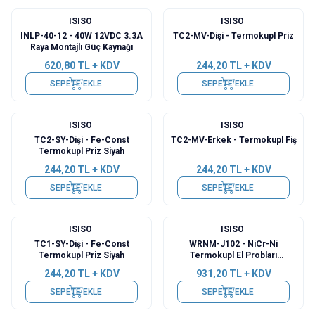
ISISO
ISISO
INLP-40-12 - 40W 12VDC 3.3A
TC2-MV-Dişi - Termokupl Priz
Raya Montajlı Güç Kaynağı
620,80
TL + KDV
244,20
TL + KDV
SEPETE EKLE
SEPETE EKLE
ISISO
ISISO
TC2-SY-Dişi - Fe-Const
TC2-MV-Erkek - Termokupl Fiş
Termokupl Priz Siyah
244,20
TL + KDV
244,20
TL + KDV
SEPETE EKLE
SEPETE EKLE
ISISO
ISISO
TC1-SY-Dişi - Fe-Const
WRNM-J102 - NiCr-Ni
Termokupl Priz Siyah
Termokupl El Probları
-50/+1100°C
244,20
TL + KDV
931,20
TL + KDV
SEPETE EKLE
SEPETE EKLE