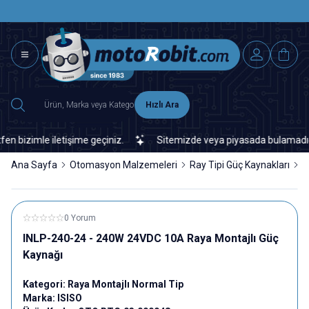
SAAT 15.0
2500 TL ÜZERİ MNG-DHL KARGO ÜCRETSİZ
Hızlı Ara
bizimle iletişime geçiniz.
Sitemizde veya piyasada bulamadığınız 
Ana Sayfa
Otomasyon Malzemeleri
Ray Tipi Güç Kaynakları
R
0 Yorum
INLP-240-24 - 240W 24VDC 10A Raya Montajlı Güç
Kaynağı
Kategori:
Raya Montajlı Normal Tip
Marka:
ISISO