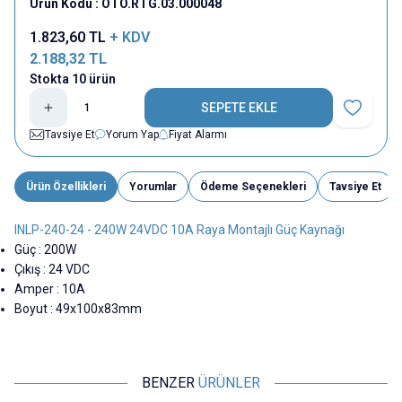
Ürün Kodu :
OTO.RTG.03.000048
1.823,60
TL
+ KDV
2.188,32
TL
Stokta 10 ürün
SEPETE EKLE
Favoriye E
Tavsiye Et
Yorum Yap
Fiyat Alarmı
Ürün Özellikleri
Yorumlar
Ödeme Seçenekleri
Tavsiye Et
INLP-240-24 - 240W 24VDC 10A Raya Montajlı Güç Kaynağı
Güç : 200W
Çıkış : 24 VDC
Amper : 10A
Boyut : 49x100x83mm
BENZER
ÜRÜNLER