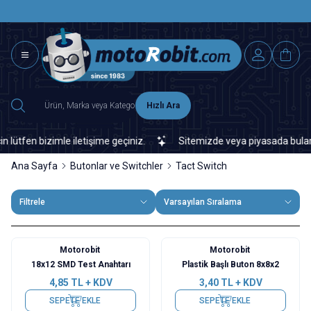
SAAT 15.0
2500 TL ÜZERİ MNG-DHL KARGO ÜCRETSİZ
Hızlı Ara
fen bizimle iletişime geçiniz.
Sitemizde veya piyasada bulamadığı
Ana Sayfa
Butonlar ve Switchler
Tact Switch
Filtrele
Varsayılan Sıralama
Motorobit
Motorobit
18x12 SMD Test Anahtarı
Plastik Başlı Buton 8x8x2
4,85
TL + KDV
3,40
TL + KDV
SEPETE EKLE
SEPETE EKLE