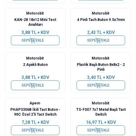
Motorobit
Motorobit
KAN-28 18x12 Mini Test
4 Pinli Tach Buton 9.5x7mm
Anahtarı
3,88
TL + KDV
2,43
TL + KDV
SEPETE EKLE
SEPETE EKLE
Motorobit
Motorobit
2 Ayaklı Buton
Plastik Başlı Buton 8x8x2 - 2
Pinli
3,88
TL + KDV
3,40
TL + KDV
SEPETE EKLE
SEPETE EKLE
Apem
Motorobit
PHAP3306B İkili Tact Buton -
TS-F007 7x7 Metal Başlı Tact
90C Özel 2'li Tact Switch
Switch
7,28
TL + KDV
16,97
TL + KDV
SEPETE EKLE
SEPETE EKLE