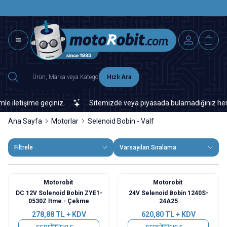
SAAT 15.0
2500 TL ÜZERİ MNG-DHL KARGO ÜCRETSİZ
Hızlı Ara
etişime geçiniz.
Sitemizde veya piyasada bulamadığınız her türlü 
Ana Sayfa
Motorlar
Selenoid Bobin - Valf
Filtrele
Varsayılan Sıralama
Motorobit
Motorobit
DC 12V Solenoid Bobin ZYE1-
24V Selenoid Bobin 1240S-
0530Z İtme - Çekme
24A25
278,88
TL + KDV
620,80
TL + KDV