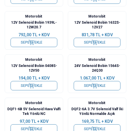
Motorobit
Motorobit
12V Selenoid Bobin 1939L-
12V Selenoid Bobin 1632S-
12W20.7
12V27
792,00
TL + KDV
831,78
TL + KDV
SEPETE EKLE
SEPETE EKLE
Motorobit
Motorobit
12V Selenoid Bobin 0408S-
24V Selenoid Bobin 1564S-
12V50
24Q30
194,00
TL + KDV
1.067,00
TL + KDV
SEPETE EKLE
SEPETE EKLE
Motorobit
Motorobit
DQF1-6B 5V Selenoid Hava Valfi
DQF2-6A 3.7V Solenoid Valf İki
Tek Yönlü NC
Yönlü Normalde Açık
97,00
TL + KDV
169,75
TL + KDV
SEPETE EKLE
SEPETE EKLE