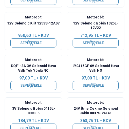
SEPETE EKLE
SEPETE EKLE
Motorobit
Motorobit
12V Selenoid Kilit 1253S-12A07
12V Selenoid Bobin 1325L-
12V22
950,60
TL + KDV
712,95
TL + KDV
SEPETE EKLE
SEPETE EKLE
Motorobit
Motorobit
DQF1-3A 3V Selenoid Hava
LY0415GF 6V Selenoid Hava
Valfi Tek Yönlü NC
Valfi NO
97,00
TL + KDV
97,00
TL + KDV
SEPETE EKLE
SEPETE EKLE
Motorobit
Motorobit
3V Selenoid Bobin 0415L-
24V İtme Çekme Selenoid
03C3.5
Bobin 0837S-24E41
184,79
TL + KDV
363,75
TL + KDV
SEPETE EKLE
SEPETE EKLE