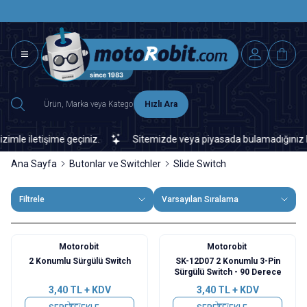
SAAT 15.0
2500 TL ÜZERİ MNG-DHL KARGO ÜCRETSİZ
Hızlı Ara
 iletişime geçiniz.
Sitemizde veya piyasada bulamadığınız her tür
Ana Sayfa
Butonlar ve Switchler
Slide Switch
Filtrele
Varsayılan Sıralama
Motorobit
Motorobit
2 Konumlu Sürgülü Switch
SK-12D07 2 Konumlu 3-Pin
Sürgülü Switch - 90 Derece
3,40
TL + KDV
3,40
TL + KDV