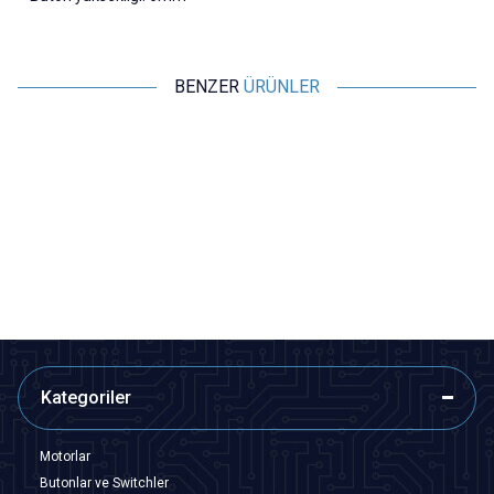
BENZER
ÜRÜNLER
Motorobit
Motorobit
2 Konumlu Sürgülü Switch
SK-12D07 2 Konumlu 3-Pin
Sürgülü Switch - 90 Derece
3,40
TL + KDV
3,40
TL + KDV
SEPETE EKLE
SEPETE EKLE
Kategoriler
Motorlar
Butonlar ve Switchler