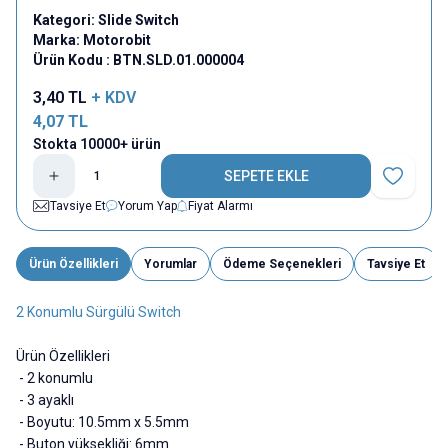
Kategori:
Slide Switch
Marka:
Motorobit
Ürün Kodu :
BTN.SLD.01.000004
3,40
TL
+ KDV
4,07
TL
Stokta 10000+ ürün
SEPETE EKLE
Favoriye E
Tavsiye Et
Yorum Yap
Fiyat Alarmı
Ürün Özellikleri
Yorumlar
Ödeme Seçenekleri
Tavsiye Et
2 Konumlu Sürgülü Switch
Ürün Özellikleri
- 2 konumlu
- 3 ayaklı
- Boyutu: 10.5mm x 5.5mm
- Buton yüksekliği: 6mm