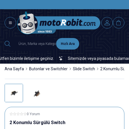
SAAT 15.0
2500 TL ÜZERİ MNG-DHL KARGO ÜCRETSİZ
Hızlı Ara
 bizimle iletişime geçiniz.
Sitemizde veya piyasada bulamadığınız
Ana Sayfa
Butonlar ve Switchler
Slide Switch
2 Konumlu Sürg
0 Yorum
2 Konumlu Sürgülü Switch