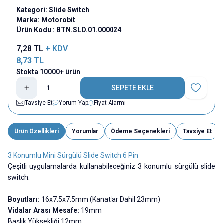
Kategori:
Slide Switch
Marka:
Motorobit
Ürün Kodu :
BTN.SLD.01.000024
7,28
TL
+ KDV
8,73
TL
Stokta 10000+ ürün
SEPETE EKLE
Favoriye E
Tavsiye Et
Yorum Yap
Fiyat Alarmı
Ürün Özellikleri
Yorumlar
Ödeme Seçenekleri
Tavsiye Et
3 Konumlu Mini Sürgülü Slide Switch 6 Pin
Çeşitli uygulamalarda kullanabileceğiniz 3 konumlu sürgülü slide
switch.
Boyutları:
16x7.5x7.5mm (Kanatlar Dahil 23mm)
Vidalar Arası Mesafe:
19mm
Başlık Yüksekliği 12mm