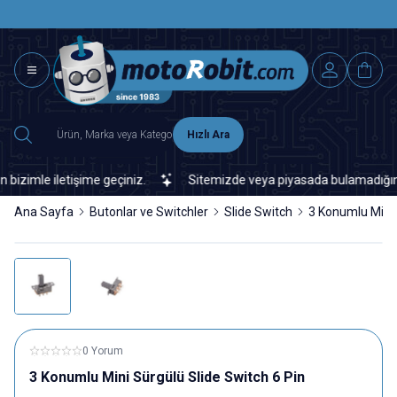
SAAT 15.0
2500 TL ÜZERİ MNG-DHL KARGO ÜCRETSİZ
Hızlı Ara
imle iletişime geçiniz.
Sitemizde veya piyasada bulamadığınız her
Ana Sayfa
Butonlar ve Switchler
Slide Switch
3 Konumlu Mini 
0 Yorum
3 Konumlu Mini Sürgülü Slide Switch 6 Pin