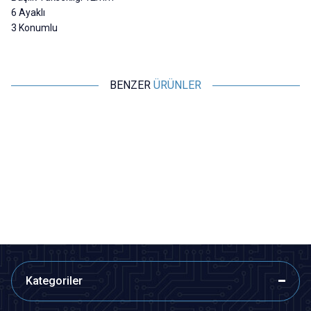
6 Ayaklı
3 Konumlu
BENZER
ÜRÜNLER
Motorobit
Motorobit
2 Konumlu Sürgülü Switch
SK-12D07 2 Konumlu 3-Pin
Sürgülü Switch - 90 Derece
3,40
TL + KDV
3,40
TL + KDV
SEPETE EKLE
SEPETE EKLE
Kategoriler