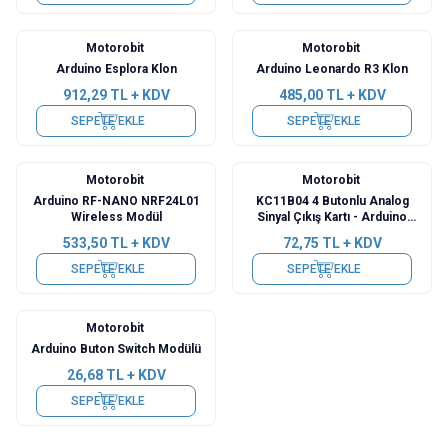
Motorobit
Motorobit
Arduino Esplora Klon
Arduino Leonardo R3 Klon
912,29
TL + KDV
485,00
TL + KDV
SEPETE EKLE
SEPETE EKLE
Motorobit
Motorobit
Arduino RF-NANO NRF24L01
KC11B04 4 Butonlu Analog
Wireless Modül
Sinyal Çıkış Kartı - Arduino
Uyumlu
533,50
TL + KDV
72,75
TL + KDV
SEPETE EKLE
SEPETE EKLE
Motorobit
Arduino Buton Switch Modülü
26,68
TL + KDV
SEPETE EKLE