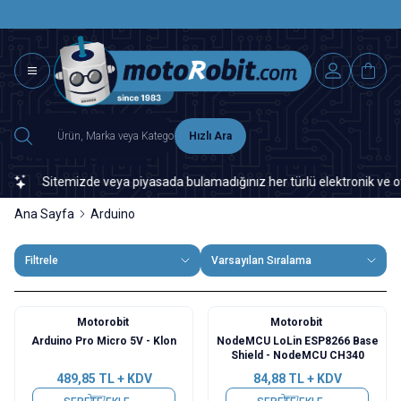
SAAT 15.0
2500 TL ÜZERİ MNG-DHL KARGO ÜCRETSİZ
Hızlı Ara
Sitemizde veya piyasada bulamadığınız her türlü elektronik ve otomas
Ana Sayfa
Arduino
Filtrele
Varsayılan Sıralama
Motorobit
Motorobit
Arduino Pro Micro 5V - Klon
NodeMCU LoLin ESP8266 Base
Shield - NodeMCU CH340
489,85
TL + KDV
84,88
TL + KDV