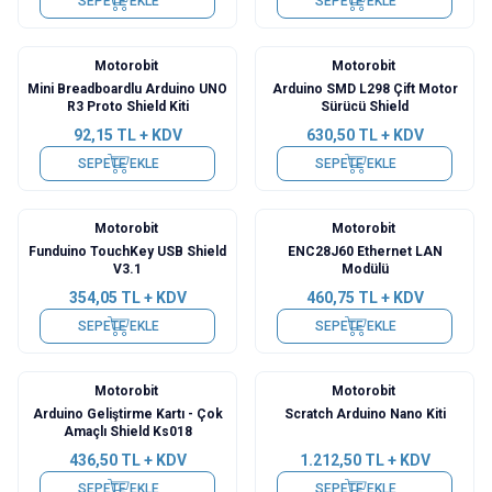
SEPETE EKLE
SEPETE EKLE
Motorobit
Motorobit
Mini Breadboardlu Arduino UNO
Arduino SMD L298 Çift Motor
R3 Proto Shield Kiti
Sürücü Shield
92,15
TL + KDV
630,50
TL + KDV
SEPETE EKLE
SEPETE EKLE
Motorobit
Motorobit
Funduino TouchKey USB Shield
ENC28J60 Ethernet LAN
V3.1
Modülü
354,05
TL + KDV
460,75
TL + KDV
SEPETE EKLE
SEPETE EKLE
Motorobit
Motorobit
Arduino Geliştirme Kartı - Çok
Scratch Arduino Nano Kiti
Amaçlı Shield Ks018
436,50
TL + KDV
1.212,50
TL + KDV
SEPETE EKLE
SEPETE EKLE