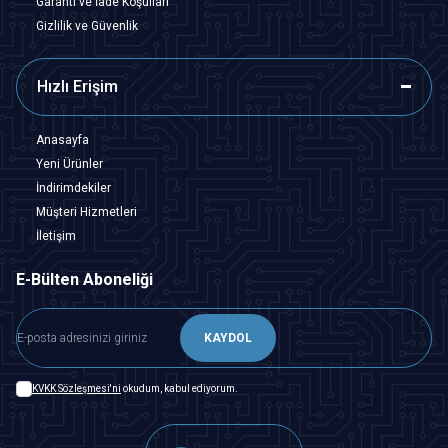
Garanti ve İade Koşulları
Gizlilik ve Güvenlik
Hızlı Erişim
Anasayfa
Yeni Ürünler
İndirimdekiler
Müşteri Hizmetleri
İletişim
E-Bülten Aboneliği
KAYDOL
KVKK Sözleşmesi'ni
okudum, kabul ediyorum.