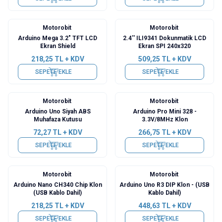
Motorobit
Motorobit
Arduino Mega 3.2" TFT LCD
2.4'' ILI9341 Dokunmatik LCD
Ekran Shield
Ekran SPI 240x320
218,25
TL + KDV
509,25
TL + KDV
SEPETE EKLE
SEPETE EKLE
Motorobit
Motorobit
Arduino Uno Siyah ABS
Arduino Pro Mini 328 -
Muhafaza Kutusu
3.3V/8MHz Klon
72,27
TL + KDV
266,75
TL + KDV
SEPETE EKLE
SEPETE EKLE
Motorobit
Motorobit
Arduino Nano CH340 Chip Klon
Arduino Uno R3 DIP Klon - (USB
(USB Kablo Dahil)
Kablo Dahil)
218,25
TL + KDV
448,63
TL + KDV
SEPETE EKLE
SEPETE EKLE