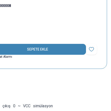
000008
SEPETE EKLE
Favoriye Ekle
yat Alarmı
r, çıkış 0 ~ VCC simülasyon