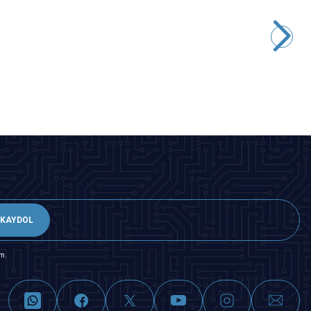
Motorobit
DC Jack Modülü 5.5mm
38,80
TL + KDV
SEPETE EKLE
KAYDOL
m.