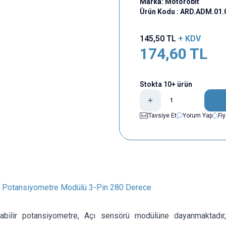
Marka:
Motorobit
Ürün Kodu :
ARD.ADM.01.
145,50
TL
+ KDV
174,60
TL
Stokta 10+ ürün
Tavsiye Et
Yorum Yap
Fi
 Potansiyometre Modülü 3-Pin 280 Derece
nabilir potansiyometre, Açı sensörü modülüne dayanmaktadı