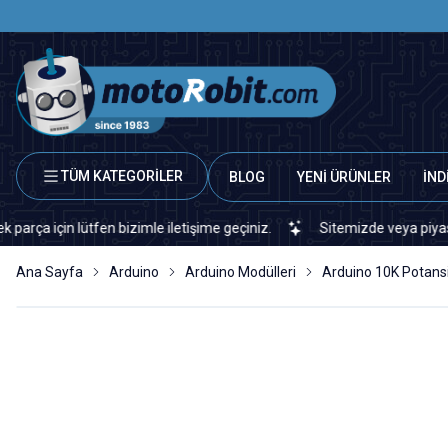
TÜM KATEGORİLER
BLOG
YENİ ÜRÜNLER
İND
in lütfen bizimle iletişime geçiniz.
Sitemizde veya piyasada bula
Ana Sayfa
Arduino
Arduino Modülleri
Arduino 10K Potans