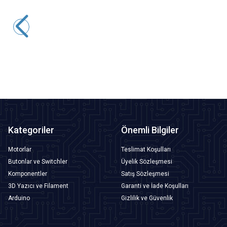
Motorobit
Arduino Rotary Encoder Modülü
53,35
TL + KDV
Tükendi
Kategoriler
Önemli Bilgiler
Motorlar
Teslimat Koşulları
Butonlar ve Switchler
Üyelik Sözleşmesi
Komponentler
Satış Sözleşmesi
3D Yazıcı ve Filament
Garanti ve İade Koşulları
Arduino
Gizlilik ve Güvenlik