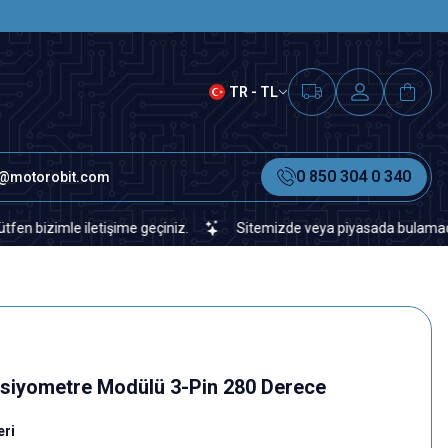
SAAT 15.00'A KADAR VERİLEN S
TR - TL
0 850 304 0 340
o@motorobit.com
imle iletişime geçiniz.
Sitemizde veya piyasada bulamadığınız her
siyometre Modülü 3-Pin 280 Derece
eri