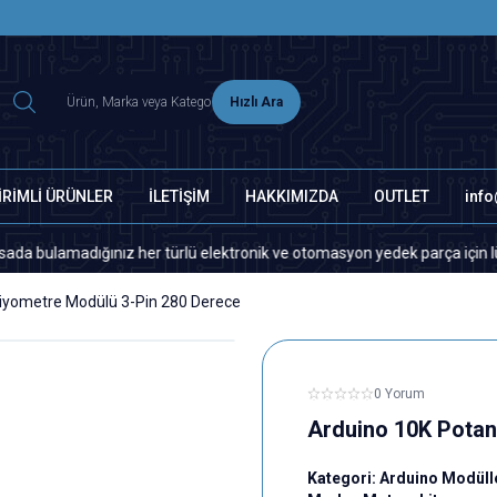
2500 TL ÜZERİ MNG-DHL KARGO ÜCRETSİZ
Hızlı Ara
İRİMLİ ÜRÜNLER
İLETİŞİM
HAKKIMIZDA
OUTLET
inf
madığınız her türlü elektronik ve otomasyon yedek parça için lütfen biz
iyometre Modülü 3-Pin 280 Derece
0 Yorum
Arduino 10K Potan
Kategori:
Arduino Modüll