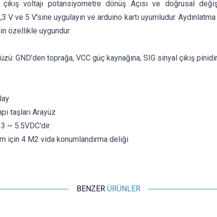
r, çıkış voltajı potansiyometre dönüş Açısı ve doğrusal değiş
,3 V ve 5 V'sine uygulayın ve arduino kartı uyumludur. Aydınlatma
çin özellikle uygundur.
üzü: GND'den toprağa, VCC güç kaynağına, SIG sinyal çıkış pinidir
lay
apı taşları Arayüz
 3 ~ 5.5VDC'dir
um için 4 M2 vida konumlandırma deliği
BENZER
ÜRÜNLER