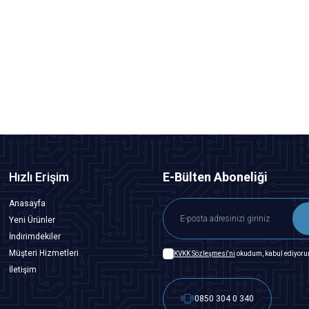
Motorobit
Arduino 5'li Buton Modülü
72,75
TL + KDV
SEPETE EKLE
Hızlı Erişim
E-Bülten Aboneliği
Anasayfa
Yeni Ürünler
İndirimdekiler
Müşteri Hizmetleri
KVKK Sözleşmesi'ni
okudum, kabul ediyoru
İletişim
0850 304 0 340