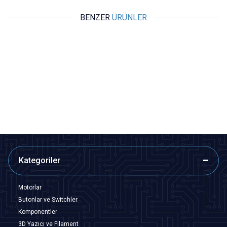
BENZER
ÜRÜNLER
Motorobit
Motorobit
Arduino Rotary Encoder Modülü
Arduino 5'li Buton Modülü
53,35
TL + KDV
72,75
TL + KDV
Tükendi
SEPETE EKLE
Kategoriler
Motorlar
Butonlar ve Switchler
Komponentler
3D Yazıcı ve Filament