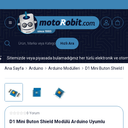
SAAT 15.0
2500 TL ÜZERİ MNG-DHL KARGO ÜCRETSİZ
Hızlı Ara
Sitemizde veya piyasada bulamadığınız her türlü elektronik ve otomasyon
Ana Sayfa
Arduino
Arduino Modülleri
D1 Mini Buton Shield M
0 Yorum
D1 Mini Buton Shield Modülü Arduino Uyumlu