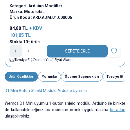
Kategori:
Arduino Modülleri
Marka:
Motorobit
Ürün Kodu :
ARD.ADM.01.000006
84,88
TL
+ KDV
101,85
TL
Stokta 10+ ürün
SEPETE EKLE
Favoriye E
Tavsiye Et
Yorum Yap
Fiyat Alarmı
Ürün Özellikleri
Yorumlar
Ödeme Seçenekleri
Tavsiye Et
D1 Mini Buton Shield Modülü Arduino Uyumlu
Wemos D1 Mini uyumlu 1-buton shield modülü. Arduino ile birlikte
de kullanabileceğiniz bu modülün örnek uygulamasına
buradan
ulaşabilirsiniz.