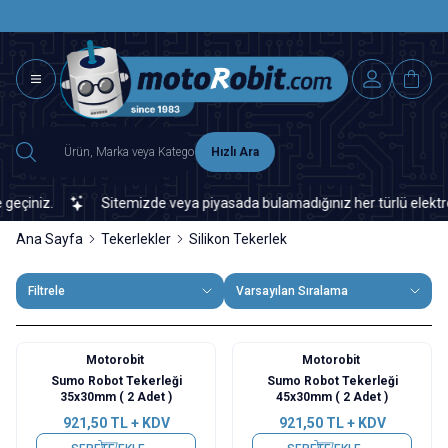
SAAT 15.0
2500 TL ÜZERİ MNG-DHL KARGO ÜCRETSİZ
Hızlı Ara
iniz.
Sitemizde veya piyasada bulamadığınız her türlü elektronik 
Ana Sayfa
Tekerlekler
Silikon Tekerlek
Filtrele
Varsayılan Sıralama
Motorobit
Motorobit
Sumo Robot Tekerleği
Sumo Robot Tekerleği
35x30mm ( 2 Adet )
45x30mm ( 2 Adet )
921,50
TL + KDV
921,50
TL + KDV