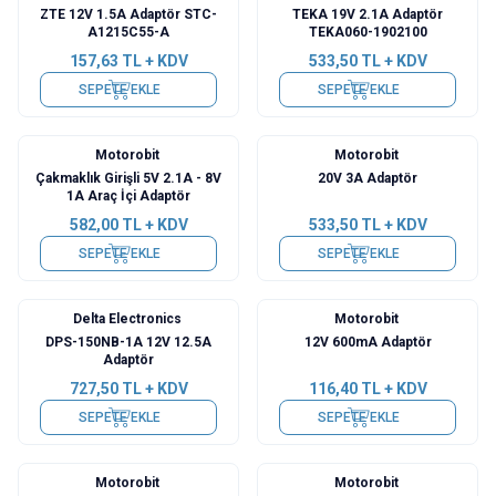
ZTE 12V 1.5A Adaptör STC-
TEKA 19V 2.1A Adaptör
A1215C55-A
TEKA060-1902100
157,63
TL + KDV
533,50
TL + KDV
SEPETE EKLE
SEPETE EKLE
Motorobit
Motorobit
Çakmaklık Girişli 5V 2.1A - 8V
20V 3A Adaptör
1A Araç İçi Adaptör
582,00
TL + KDV
533,50
TL + KDV
SEPETE EKLE
SEPETE EKLE
Delta Electronics
Motorobit
DPS-150NB-1A 12V 12.5A
12V 600mA Adaptör
Adaptör
727,50
TL + KDV
116,40
TL + KDV
SEPETE EKLE
SEPETE EKLE
Motorobit
Motorobit