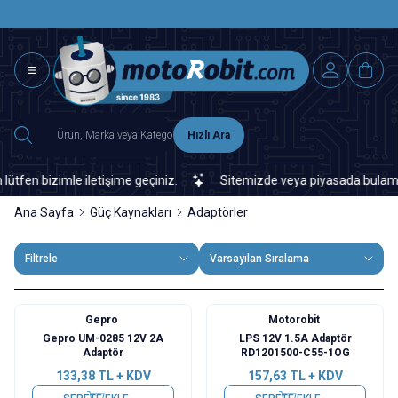
SAAT 15.0
2500 TL ÜZERİ MNG-DHL KARGO ÜCRETSİZ
Hızlı Ara
n bizimle iletişime geçiniz.
Sitemizde veya piyasada bulamadığını
Ana Sayfa
Güç Kaynakları
Adaptörler
Filtrele
Varsayılan Sıralama
Gepro
Motorobit
Gepro UM-0285 12V 2A
LPS 12V 1.5A Adaptör
Adaptör
RD1201500-C55-1OG
133,38
TL + KDV
157,63
TL + KDV