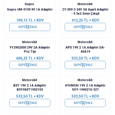
Gepro
Motorobit
Gepro UM-0109 9V 1A Adaptör
ZY-009 3-24V 3A Ayarlı Adaptör
- 5.5x2.5mm Çıkışlı
109,13
TL + KDV
412,25
TL + KDV
SEPETE EKLE
SEPETE EKLE
Motorobit
Motorobit
FY2902000 29V 2A Adaptör
APD 19V 2.1A Adaptör DA-
Priz Tipi
40A19
606,25
TL + KDV
533,50
TL + KDV
SEPETE EKLE
SEPETE EKLE
Motorobit
Motorobit
BSY 19V 2.1A Adaptör
HYUNDAI 19V 2.1A Adaptör
BSY065T1902103
SOY-1900210-327
533,50
TL + KDV
533,50
TL + KDV
SEPETE EKLE
SEPETE EKLE