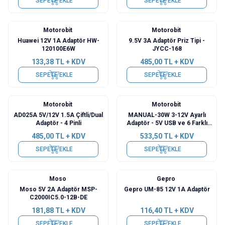
SEPETE EKLE
SEPETE EKLE
Motorobit
Motorobit
Huawei 12V 1A Adaptör HW-
9.5V 3A Adaptör Priz Tipi -
120100E6W
JYCC-168
133,38
TL + KDV
485,00
TL + KDV
SEPETE EKLE
SEPETE EKLE
Motorobit
Motorobit
AD025A 5V/12V 1.5A Çiftli/Dual
MANUAL-30W 3-12V Ayarlı
Adaptör - 4 Pinli
Adaptör - 5V USB ve 6 Farklı
Çıkış Ucu
485,00
TL + KDV
533,50
TL + KDV
SEPETE EKLE
SEPETE EKLE
Moso
Gepro
Moso 5V 2A Adaptör MSP-
Gepro UM-85 12V 1A Adaptör
C2000IC5.0-12B-DE
181,88
TL + KDV
116,40
TL + KDV
SEPETE EKLE
SEPETE EKLE