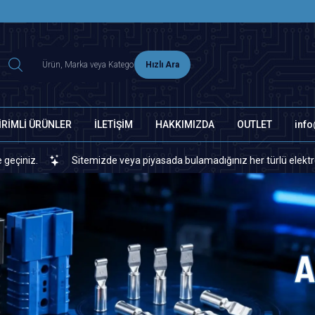
2500 TL ÜZERİ MNG-DHL KARGO ÜCRETSİZ
Hızlı Ara
İRİMLİ ÜRÜNLER
İLETİŞİM
HAKKIMIZDA
OUTLET
inf
emizde veya piyasada bulamadığınız her türlü elektronik ve otomasyon yed