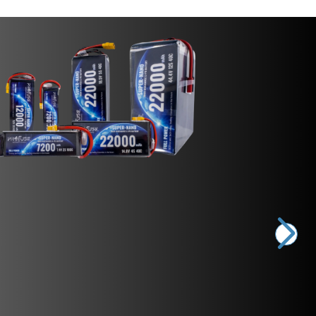
Profuse
3,7V 1S 5000mAh 45C Lipo Batarya
970,00
TL + KDV
SEPETE EKLE