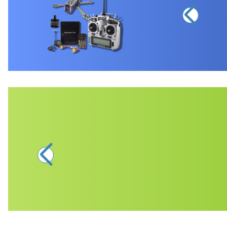
UltraBoos
3-8S Akıl
Yüksek P
11.058,00
Motor S
SEPETE
WaveShare
WaveShare
1.28'' 240x240
Endüstriyel 4 Kanal
Yuvarlak Oled LCD
RS485 - RJ45 Ethernet
Ekran
Modülü - PoE Ethernet
1.212,50
TL + KDV
5.432,00
TL + KDV
Port (B)
SEPETE EKLE
SEPETE EKLE