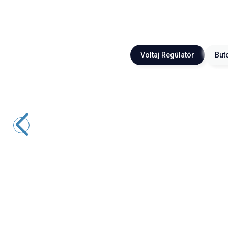
Voltaj Regülatör
But
Motorobit
12-80V 600W DC-DC Voltaj Yükseltici Boost Modül
703,25
TL + KDV
SEPETE EKLE