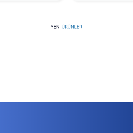
YENİ
ÜRÜNLER
Motorobit
ZK-PP2K 8A PWM Motor Hız Kontrol Cihazı - Sinyal
Jeneratörü
582,00
TL + KDV
SEPETE EKLE
SA
YASA
Motorobit