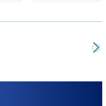
Motorobit
K83 Beyaz Otomatik Kapı Temassız El Sensörü
824,50
TL + KDV
SEPETE EKLE
Yeni
iFlight
iFlight