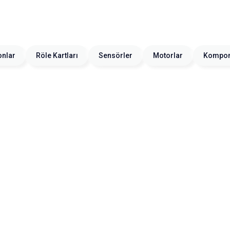
onlar
Röle Kartları
Sensörler
Motorlar
Kompon
Motorobit
DC-DC 60-72'den 12V'a 40A Voltaj Düşürücü 60-72V to 12V
Step Down
4.122,50
TL + KDV
SEPETE EKLE