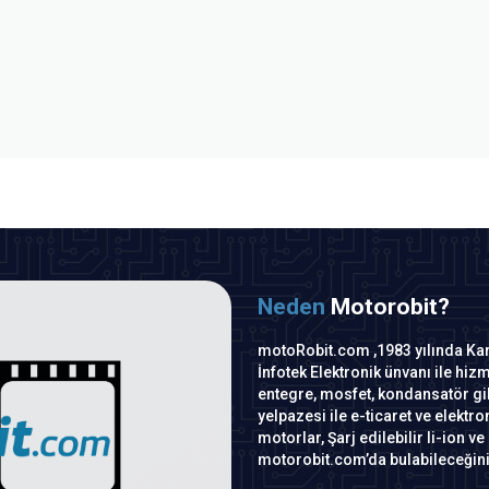
Neden
Motorobit?
motoRobit.com ,1983 yılında Kara
İnfotek Elektronik ünvanı ile hi
entegre, mosfet, kondansatör gib
yelpazesi ile e-ticaret ve elekt
motorlar, Şarj edilebilir li-ion ve
motorobit.com’da bulabileceğiniz