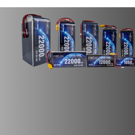
Profuse
18,5V 5S 7000mAh 40C Lipo Batarya
5.958,71
TL + KDV
SEPETE EKLE