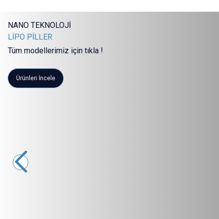
NANO TEKNOLOJİ
LİPO PİLLER
Tüm modellerimiz için tıkla !
Ürünleri İncele
Profuse
18,5V 5S 22000mAh 40C Lipo Batarya
17.404,71
TL + KDV
SEPETE EKLE