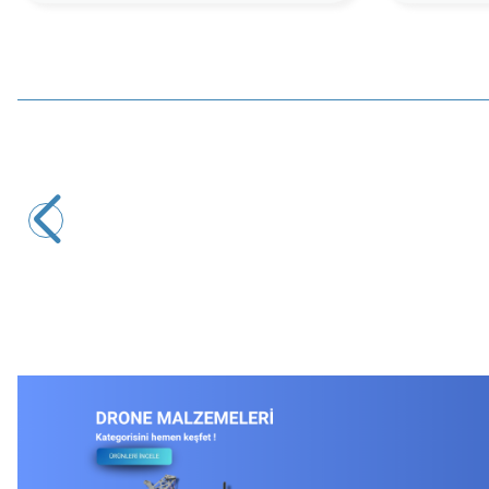
WDELE
WD16M-J11Z 16mm Plastik Acil Stop Butonu 1NO+1NC
157,63
TL + KDV
SEPETE EKLE
Yeni
YA