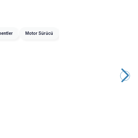
entler
Motor Sürücü
Motorobit
DC-DC 8-30V'tan 5V'a 2.1A Voltaj Düşürücü - 3.5x1.3mm DC
Jak Çıkışlı
291,00
TL + KDV
SEPETE EKLE