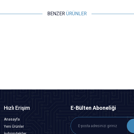
BENZER
ÜRÜNLER
Motorobit
Bidirectional ESC 30A - Su Altı Motoru ile Uyumlu
485,00
TL + KDV
SEPETE EKLE
Hızlı Erişim
E-Bülten Aboneliği
Anasayfa
Yeni Ürünler
İndirimdekiler