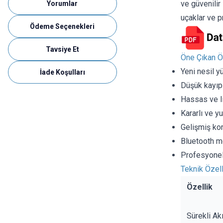
ve güvenilir
Yorumlar
uçaklar ve p
Ödeme Seçenekleri
Tavsiye Et
Öne Çıkan Öz
Yeni nesil y
İade Koşulları
Düşük kayıp
Hassas ve li
Kararlı ve y
Gelişmiş ko
Bluetooth m
Profesyonel 
Teknik Özell
Özellik
Sürekli Ak