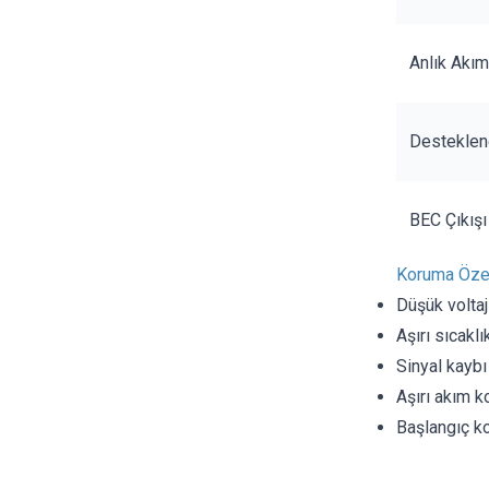
Anlık Akım
Desteklen
BEC Çıkışı
Koruma Özell
Düşük volta
Aşırı sıcakl
Sinyal kayb
Aşırı akım 
Başlangıç k