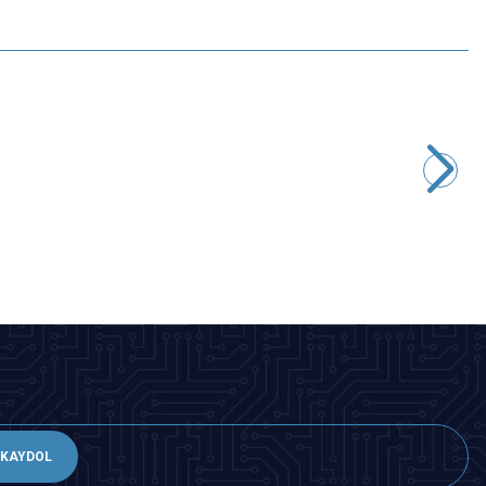
Motorobit
ESC 40A Brushless Fırçasız Motor Hız Kontrol Sürücüsü
485,00
TL + KDV
Tükendi
KAYDOL