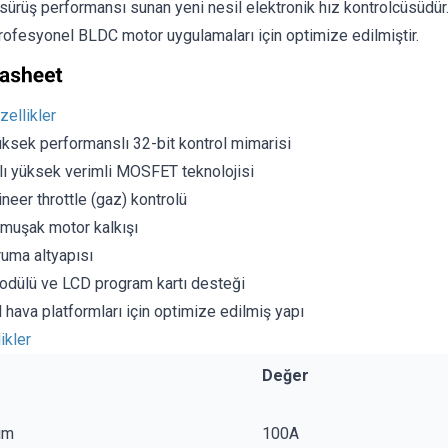
 sürüş performansı sunan yeni nesil elektronik hız kontrolcüsüdür
rofesyonel BLDC motor uygulamaları için optimize edilmiştir.
ellikler
üksek performanslı 32-bit kontrol mimarisi
lı yüksek verimli MOSFET teknolojisi
neer throttle (gaz) kontrolü
umuşak motor kalkışı
ruma altyapısı
odülü ve LCD program kartı desteği
hava platformları için optimize edilmiş yapı
ikler
Değer
ım
100A