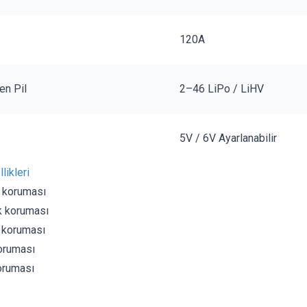
120A
en Pil
2–46 LiPo / LiHV
5V / 6V Ayarlanabilir
ikleri
j koruması
ık koruması
ı koruması
koruması
oruması