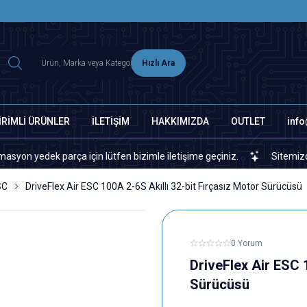
2500 TL ÜZERİ MNG-DHL KARGO ÜCRETSİZ
Hızlı Ara
İRİMLİ ÜRÜNLER
İLETİŞİM
HAKKIMIZDA
OUTLET
inf
ek parça için lütfen bizimle iletişime geçiniz.
Sitemizde veya pi
SC
DriveFlex Air ESC 100A 2-6S Akıllı 32-bit Fırçasız Motor Sürücüsü
0 Yorum
DriveFlex Air ESC 
Sürücüsü