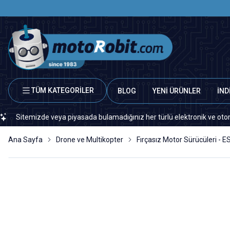
TÜM KATEGORİLER
BLOG
YENİ ÜRÜNLER
İND
mizde veya piyasada bulamadığınız her türlü elektronik ve otomasyon yed
Ana Sayfa
Drone ve Multikopter
Fırçasız Motor Sürücüleri - E