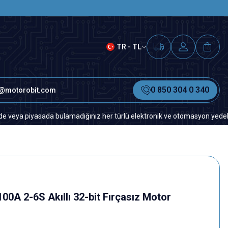
SAAT 15.00'A KADAR VERİLEN S
TR - TL
0 850 304 0 340
o@motorobit.com
yasada bulamadığınız her türlü elektronik ve otomasyon yedek parça için
100A 2-6S Akıllı 32-bit Fırçasız Motor