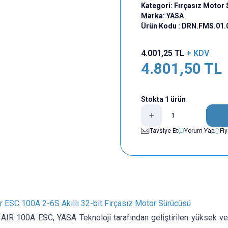
Kategori:
Fırçasız Motor 
Marka:
YASA
Ürün Kodu :
DRN.FMS.01.
4.001,25
TL
+ KDV
4.801,50
TL
Stokta 1 ürün
Tavsiye Et
Yorum Yap
Fi
r ESC 100A 2-6S Akıllı 32-bit Fırçasız Motor Sürücüsü
IR 100A ESC, YASA Teknoloji tarafından geliştirilen yüksek ver