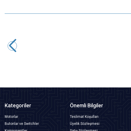
Motorobit
ESC 30A Brushless Fırçasız Motor Hız Kontrol Sürücüsü
315,25
TL + KDV
SEPETE EKLE
Kategoriler
Önemli Bilgiler
Motorlar
Teslimat Koşulları
Butonlar ve Switchler
Üyelik Sözleşmesi
Komponentler
Satış Sözleşmesi