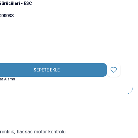
Sürücüleri - ESC
000038
SEPETE EKLE
Favoriye Ekle
yat Alarmı
imlilik, hassas motor kontrolü