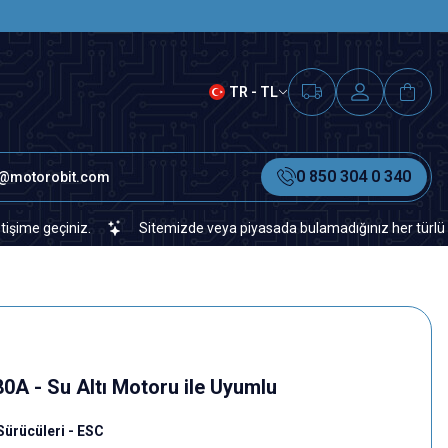
SAAT 15.00'A KADAR VERİLEN S
TR - TL
0 850 304 0 340
o@motorobit.com
eçiniz.
Sitemizde veya piyasada bulamadığınız her türlü elektron
80A - Su Altı Motoru ile Uyumlu
Sürücüleri - ESC