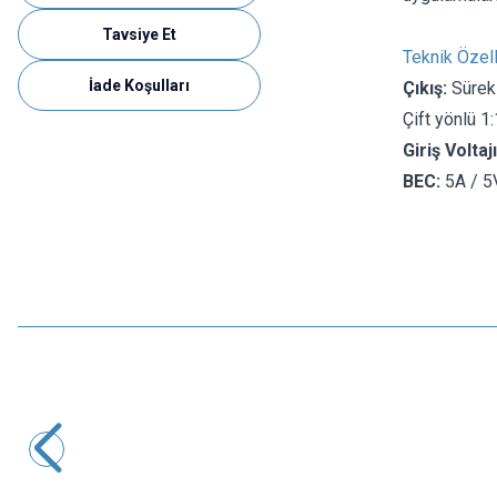
Tavsiye Et
Teknik Özell
İade Koşulları
Çıkış:
Sürek
Çift yönlü 1:
Giriş Voltajı
BEC:
5A / 5
Motorobit
ESC 30A Brushless Fırçasız Motor Hız Kontrol Sürücüsü
315,25
TL + KDV