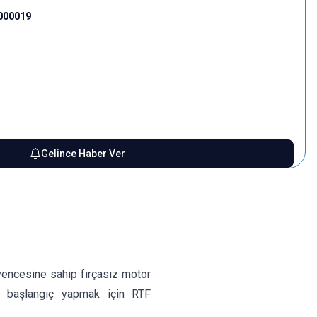
000019
Gelince Haber Ver
üvencesine sahip fırçasız motor
 başlangıç ​​yapmak için RTF