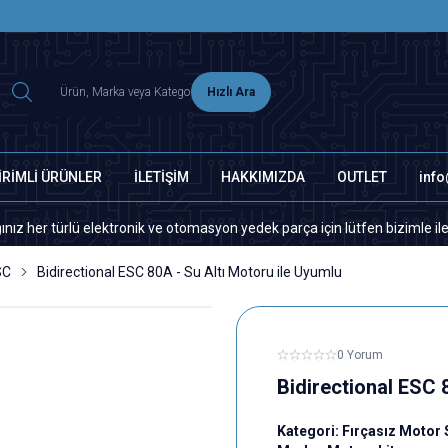
2500 TL ÜZERİ MNG-DHL KARGO ÜCRETSİZ
Hızlı Ara
İRİMLİ ÜRÜNLER
İLETİŞİM
HAKKIMIZDA
OUTLET
inf
ürlü elektronik ve otomasyon yedek parça için lütfen bizimle iletişime g
SC
Bidirectional ESC 80A - Su Altı Motoru ile Uyumlu
0 Yorum
Bidirectional ESC 
Kategori:
Fırçasız Motor 