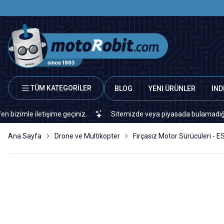
TÜM KATEGORİLER
BLOG
YENİ ÜRÜNLER
İND
le iletişime geçiniz.
Sitemizde veya piyasada bulamadığınız her t
Ana Sayfa
Drone ve Multikopter
Fırçasız Motor Sürücüleri - E