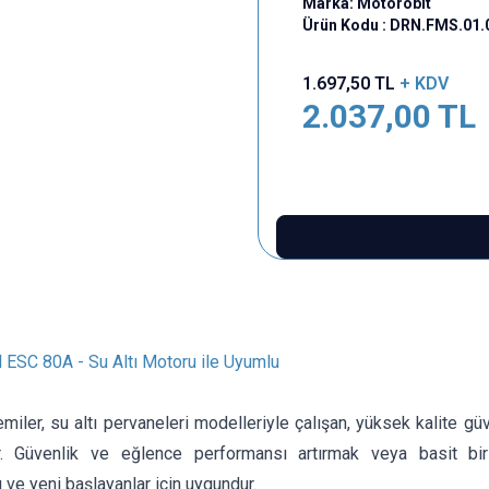
Marka:
Motorobit
Ürün Kodu :
DRN.FMS.01.
1.697,50
TL
+ KDV
2.037,00
TL
l ESC 80A - Su Altı Motoru ile Uyumlu
miler, su altı pervaneleri modelleriyle çalışan, yüksek kalite g
ir. Güvenlik ve eğlence performansı artırmak veya basit bir
 ve yeni başlayanlar için uygundur.