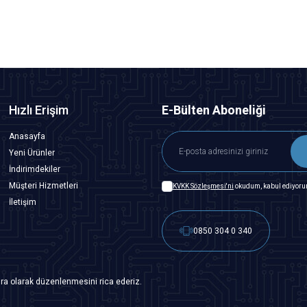
SEPETE EKLE
Hızlı Erişim
E-Bülten Aboneliği
Anasayfa
Yeni Ürünler
İndirimdekiler
Müşteri Hizmetleri
KVKK Sözleşmesi'ni
okudum, kabul ediyoru
İletişim
0850 304 0 340
ra olarak düzenlenmesini rica ederiz.