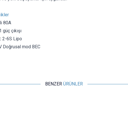
ikler
li 80A
1 güç çıkışı
:
2-6S Lipo
V Doğrusal mod BEC
BENZER
ÜRÜNLER
Motorobit
Bidirectional ESC 30A - Su Altı Motoru ile Uyumlu
485,00
TL + KDV