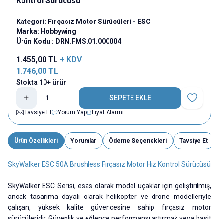
Kontrol Sürücüsü
Kategori:
Fırçasız Motor Sürücüleri - ESC
Marka:
Hobbywing
Ürün Kodu :
DRN.FMS.01.000004
1.455,00
TL
+ KDV
1.746,00
TL
Stokta 10+ ürün
SEPETE EKLE
Favoriye E
Tavsiye Et
Yorum Yap
Fiyat Alarmı
Ürün Özellikleri
Yorumlar
Ödeme Seçenekleri
Tavsiye Et
SkyWalker ESC 50A Brushless Fırçasız Motor Hız Kontrol Sürücüsü
SkyWalker ESC Serisi, esas olarak model uçaklar için geliştirilmiş,
ancak tasarıma dayalı olarak helikopter ve drone modelleriyle
çalışan, yüksek kalite güvencesine sahip fırçasız motor
sürücüleridir. Güvenlik ve eğlence performansı artırmak veya basit