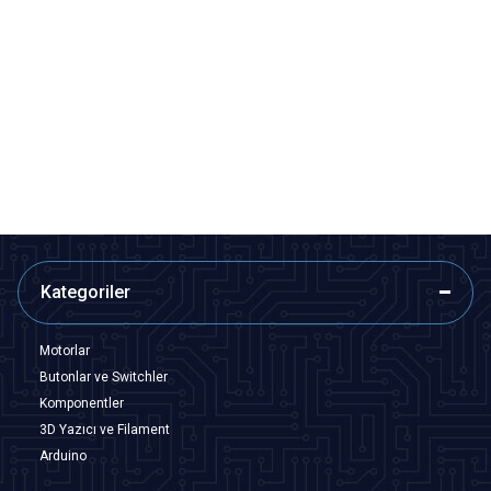
Motorobit
Motorobit
ESC 30A Brushless Fırçasız
Bidirectional ESC 30A - Su Altı
Motor Hız Kontrol Sürücüsü
Motoru ile Uyumlu
315,25
TL + KDV
485,00
TL + KDV
SEPETE EKLE
SEPETE EKLE
Kategoriler
Motorlar
Butonlar ve Switchler
Komponentler
3D Yazıcı ve Filament
Arduino