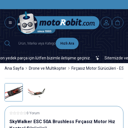
SAAT 15.0
2500 TL ÜZERİ MNG-DHL KARGO ÜCRETSİZ
Hızlı Ara
ek parça için lütfen bizimle iletişime geçiniz.
Sitemizde veya pi
Ana Sayfa
Drone ve Multikopter
Fırçasız Motor Sürücüleri - ESC
0 Yorum
SkyWalker ESC 50A Brushless Fırçasız Motor Hız