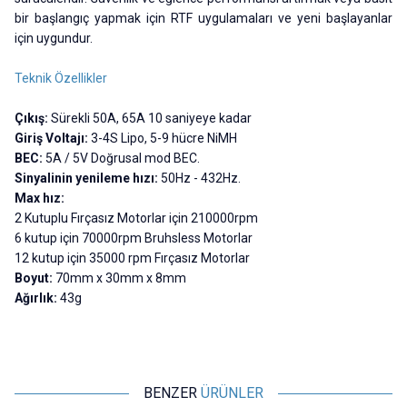
bir başlangıç ​​yapmak için RTF uygulamaları ve yeni başlayanlar
için uygundur.
Teknik Özellikler
Çıkış:
Sürekli 50A, 65A 10 saniyeye kadar
Giriş Voltajı:
3-4S Lipo, 5-9 hücre NiMH
BEC:
5A / 5V Doğrusal mod BEC.
Sinyalinin yenileme hızı:
50Hz - 432Hz.
Max hız:
2 Kutuplu Fırçasız Motorlar için 210000rpm
6 kutup için 70000rpm Bruhsless Motorlar
12 kutup için 35000 rpm Fırçasız Motorlar
Boyut:
70mm x 30mm x 8mm
Ağırlık:
43g
BENZER
ÜRÜNLER