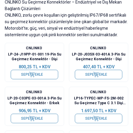
CNLINKO Su Geçirmez Konnektörler – Endüstriyel ve Dış Mekan
Bağlantı Çözümleri
CNLINKO, zorlu çevre koşulları için geliştirilmiş IP67/IP68 sertifikalı
su geçirmez konnektör çözümleriyle öne çıkan global bir markadır.
Motorobit'te; güç, veri, sinyal ve endüstriyel haberleşme
sistemlerine uygun çok pinli konnektör serileri sunulmaktadır.
CNLINKO
CNLINKO
LP-24-J19PP-01-001 19-Pin Su
LP-20-J03SX-03-401A 3-Pin Su
Geçirmez Konnektör - Dişi
Geçirmez Konnektör - Dişi
800,25
TL + KDV
407,40
TL + KDV
SEPETE EKLE
SEPETE EKLE
CNLINKO
CNLINKO
LP-20-C03PE-03-001A 3-Pin Su
LP16-TYPEC-MP-FS-2M-002
Geçirmez Konnektör - Erkek
Su Geçirmez Type C 3.1 Dişi
Panel Tip Konnektör - 2M Kablo
906,95
TL + KDV
1.697,50
TL + KDV
SEPETE EKLE
SEPETE EKLE