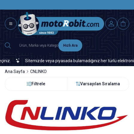
SAAT 15.0
2500 TL ÜZERİ MNG-DHL KARGO ÜCRETSİZ
Hızlı Ara
.
Sitemizde veya piyasada bulamadığınız her türlü elektronik ve o
Ana Sayfa
CNLINKO
Filtrele
Varsayılan Sıralama