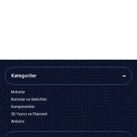
Motorobit
Motorobit
PCT-222 2-Giriş 2-Çıkış Kablo
F12 1-Giriş 2-Çıkış Kablo
Birleştirici Klemens
Birleştirici Klemens
9,70
TL + KDV
14,55
TL + KDV
SEPETE EKLE
SEPETE EKLE
Kategoriler
Motorlar
Butonlar ve Switchler
Komponentler
3D Yazıcı ve Filament
Arduino