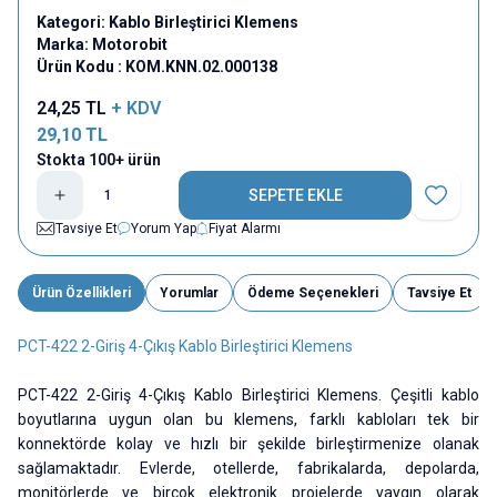
Kategori:
Kablo Birleştirici Klemens
Marka:
Motorobit
Ürün Kodu :
KOM.KNN.02.000138
24,25
TL
+ KDV
29,10
TL
Stokta 100+ ürün
SEPETE EKLE
Favoriye E
Tavsiye Et
Yorum Yap
Fiyat Alarmı
Ürün Özellikleri
Yorumlar
Ödeme Seçenekleri
Tavsiye Et
PCT-422 2-Giriş 4-Çıkış Kablo Birleştirici Klemens
PCT-422 2-Giriş 4-Çıkış Kablo Birleştirici Klemens. Çeşitli kablo
boyutlarına uygun olan bu klemens, farklı kabloları tek bir
konnektörde kolay ve hızlı bir şekilde birleştirmenize olanak
sağlamaktadır. Evlerde, otellerde, fabrikalarda, depolarda,
monitörlerde ve birçok elektronik projelerde yaygın olarak