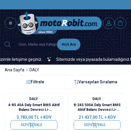
SAAT 15.0
2500 TL ÜZERİ MNG-DHL KARGO ÜCRETSİZ
Hızlı Ara
 iletişime geçiniz.
Sitemizde veya piyasada bulamadığınız her tür
Ana Sayfa
DALY
Filtrele
Varsayılan Sıralama
DALY
DALY
4-8S 40A Daly Smart BMS Aktif
8-24S 500A Daly Smart BMS
Balans Devresi Li-
Aktif Balans Devresi Li-
ion/Lifepo4/LTO -
ion/Lifepo4/LTO -
3.783,00
TL + KDV
21.437,00
TL + KDV
BT+RS485+CAN
BT+RS485+CAN
SEPETE EKLE
SEPETE EKLE