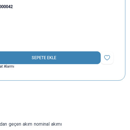
000042
SEPETE EKLE
Favoriye Ekle
yat Alarmı
tadan geçen akım nominal akımı