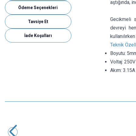
aştığında, i
Ödeme Seçenekleri
Gecikmeli s
Tavsiye Et
devreyi he
İade Koşulları
kullanılırke
Teknik Özell
Boyutu: 5m
Voltaj: 250V
Akım: 3.15A
Motorobit
10A 5x20mm Gecikmeli Cam Sigorta
2,91
TL + KDV