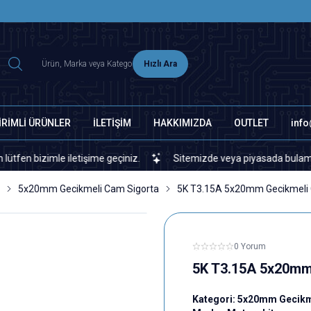
2500 TL ÜZERİ MNG-DHL KARGO ÜCRETSİZ
Hızlı Ara
İRİMLİ ÜRÜNLER
İLETİŞİM
HAKKIMIZDA
OUTLET
inf
izimle iletişime geçiniz.
Sitemizde veya piyasada bulamadığınız h
5x20mm Gecikmeli Cam Sigorta
5K T3.15A 5x20mm Gecikmeli 
0 Yorum
5K T3.15A 5x20mm
Kategori:
5x20mm Gecikm