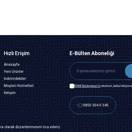
Tükendi
Hızlı Erişim
E-Bülten Aboneliği
Anasayfa
Yeni Ürünler
İndirimdekiler
Müşteri Hizmetleri
KVKK Sözleşmesi'ni
okudum, kabul ediyoru
İletişim
0850 304 0 340
ra olarak düzenlenmesini rica ederiz.