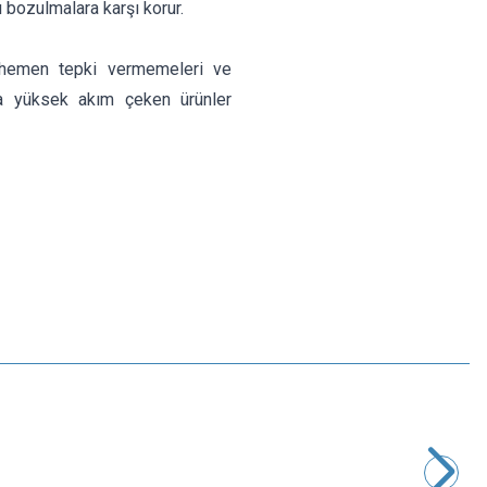
ı bozulmalara karşı korur.
e hemen tepki vermemeleri ve
da yüksek akım çeken ürünler
Motorobit
1A 5x20mm Gecikmeli Cam Sigorta
2,91
TL + KDV