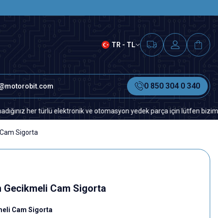
SAAT 15.00'A KADAR VERİLEN S
TR - TL
0 850 304 0 340
o@motorobit.com
er türlü elektronik ve otomasyon yedek parça için lütfen bizimle iletiş
Cam Sigorta
 Gecikmeli Cam Sigorta
eli Cam Sigorta