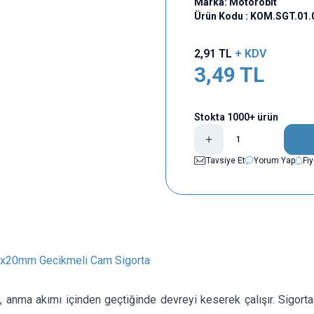
Marka:
Motorobit
Ürün Kodu :
KOM.SGT.01.
2,91
TL
+ KDV
3,49
TL
Stokta 1000+ ürün
Tavsiye Et
Yorum Yap
Fi
5x20mm Gecikmeli Cam Sigorta
, anma akımı içinden geçtiğinde devreyi keserek çalışır. Sigor