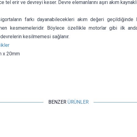
nce tel erir ve devreyi keser. Devre elemanlarını aşırı akım kaynakl
igortaların farkı dayanabilecekleri akım değeri geçildiğind
men kesmemeleridir. Böylece özellikle motorlar gibi ilk an
n devrelerin kesilmemesi sağlanır.
ikler
m x 20mm
BENZER
ÜRÜNLER
Motorobit
2A 5x20mm Gecikmeli Cam Sigorta
2,91
TL + KDV