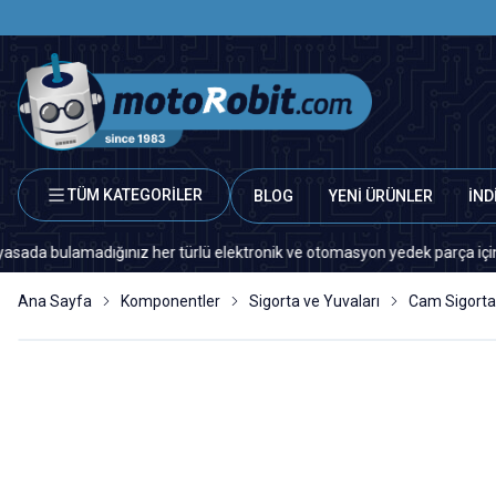
TÜM KATEGORİLER
BLOG
YENİ ÜRÜNLER
İND
ulamadığınız her türlü elektronik ve otomasyon yedek parça için lütfen b
Ana Sayfa
Komponentler
Sigorta ve Yuvaları
Cam Sigorta