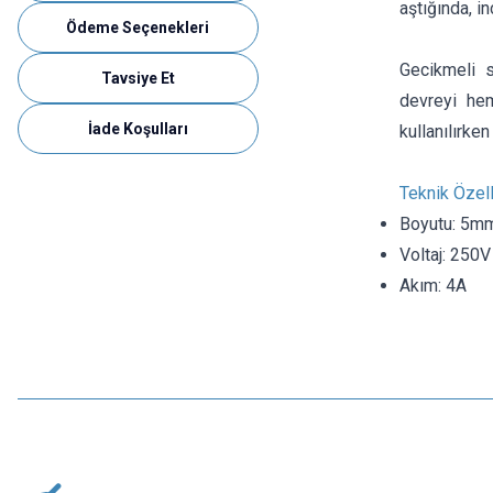
aştığında, i
Ödeme Seçenekleri
Gecikmeli s
Tavsiye Et
devreyi he
İade Koşulları
kullanılırke
Teknik Özell
Boyutu: 5m
Voltaj: 250V
Akım: 4A
Motorobit
10A 5x20mm Gecikmeli Cam Sigorta