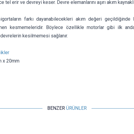
nce tel erir ve devreyi keser. Devre elemanlarını aşırı akım kaynakl
igortaların farkı dayanabilecekleri akım değeri geçildiğind
men kesmemeleridir. Böylece özellikle motorlar gibi ilk an
n devrelerin kesilmemesi sağlanır.
ikler
m x 20mm
BENZER
ÜRÜNLER
Motorobit
2A 5x20mm Gecikmeli Cam Sigorta