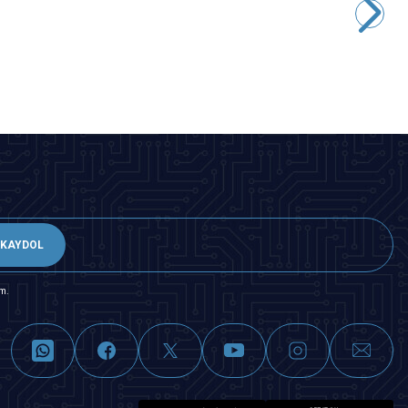
2,91
TL + KDV
SEPETE EKLE
KAYDOL
m.