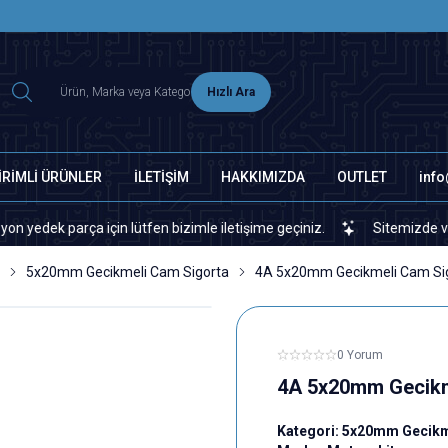
2500 TL ÜZERİ MNG-DHL KARGO ÜCRETSİZ
Hızlı Ara
İRİMLİ ÜRÜNLER
İLETİŞİM
HAKKIMIZDA
OUTLET
inf
 parça için lütfen bizimle iletişime geçiniz.
Sitemizde veya piya
5x20mm Gecikmeli Cam Sigorta
4A 5x20mm Gecikmeli Cam Si
0 Yorum
4A 5x20mm Gecikm
Kategori:
5x20mm Gecikm