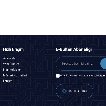
2,91
TL + KDV
Tükendi
Hızlı Erişim
E-Bülten Aboneliği
Anasayfa
Yeni Ürünler
İndirimdekiler
Müşteri Hizmetleri
KVKK Sözleşmesi'ni
okudum, kabul ediyoru
İletişim
0850 304 0 340