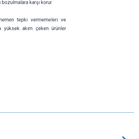
ı bozulmalara karşı korur.
e hemen tepki vermemeleri ve
da yüksek akım çeken ürünler
Motorobit
1A 5x20mm Gecikmeli Cam Sigorta