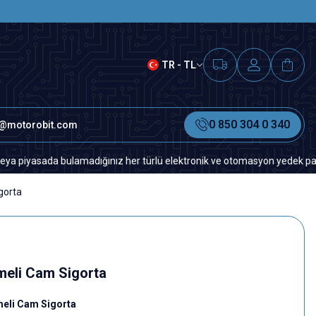
SAAT 15.00'A KADAR VERİLEN S
TR - TL
0 850 304 0 340
o@motorobit.com
sada bulamadığınız her türlü elektronik ve otomasyon yedek parça için lü
gorta
eli Cam Sigorta
eli Cam Sigorta