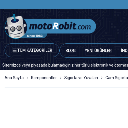
TÜM KATEGORİLER
BLOG
YENİ ÜRÜNLER
İND
zde veya piyasada bulamadığınız her türlü elektronik ve otomasyon yedek
Ana Sayfa
Komponentler
Sigorta ve Yuvaları
Cam Sigorta