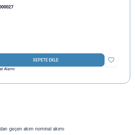
000027
SEPETE EKLE
Favoriye Ekle
yat Alarmı
tadan geçen akım nominal akımı