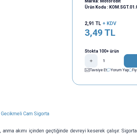
Marka:
Motorobit
Ürün Kodu :
KOM.SGT.01.
2,91
TL
+ KDV
3,49
TL
Stokta 100+ ürün
Tavsiye Et
Yorum Yap
Fi
Gecikmeli Cam Sigorta
, anma akımı içinden geçtiğinde devreyi keserek çalışır. Sigor