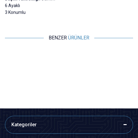
6 Ayaklı
3 Konumlu
BENZER
ÜRÜNLER
Motorobit
Motorobit
2 Konumlu Sürgülü Switch
SK-12D07 2 Konumlu 3-Pin
Sürgülü Switch - 90 Derece
3,40
TL + KDV
3,40
TL + KDV
SEPETE EKLE
SEPETE EKLE
Kategoriler