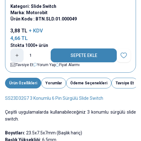
Kategori:
Slide Switch
Marka:
Motorobit
Ürün Kodu :
BTN.SLD.01.000049
3,88
TL
+ KDV
4,66
TL
Stokta 1000+ ürün
SEPETE EKLE
Favoriye E
Tavsiye Et
Yorum Yap
Fiyat Alarmı
Ürün Özellikleri
Yorumlar
Ödeme Seçenekleri
Tavsiye Et
SS23D32G7 3 Konumlu 6 Pin Sürgülü Slide Switch
Çeşitli uygulamalarda kullanabileceğiniz 3 konumlu sürgülü slide
switch.
Boyutları:
23.5x7.5x7mm (Başlık hariç)
Başlık Yüksekliği:
6.5mm