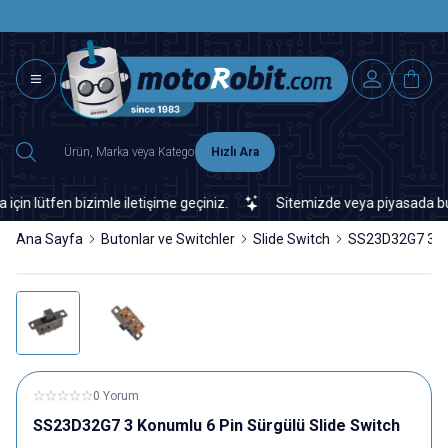
SAAT 15.0
2500 TL ÜZERİ MNG-DHL KARGO ÜCRETSİZ
Hızlı Ara
lütfen bizimle iletişime geçiniz.
Sitemizde veya piyasada bulamad
Ana Sayfa
Butonlar ve Switchler
Slide Switch
SS23D32G7 3 Ko
0 Yorum
SS23D32G7 3 Konumlu 6 Pin Sürgülü Slide Switch