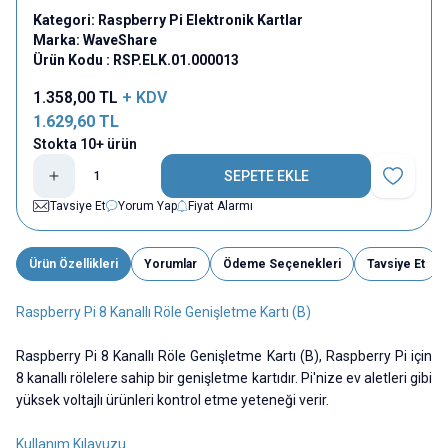
Kategori:
Raspberry Pi Elektronik Kartlar
Marka:
WaveShare
Ürün Kodu :
RSP.ELK.01.000013
1.358,00
TL
+ KDV
1.629,60
TL
Stokta 10+ ürün
SEPETE EKLE
Favoriye E
Tavsiye Et
Yorum Yap
Fiyat Alarmı
Ürün Özellikleri
Yorumlar
Ödeme Seçenekleri
Tavsiye Et
Raspberry Pi 8 Kanallı Röle Genişletme Kartı (B)
Raspberry Pi 8 Kanallı Röle Genişletme Kartı (B), Raspberry Pi için
8 kanallı rölelere sahip bir genişletme kartıdır. Pi'nize ev aletleri gibi
yüksek voltajlı ürünleri kontrol etme yeteneği verir.
Kullanım Kılavuzu