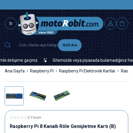
SAAT 15.0
2500 TL ÜZERİ MNG-DHL KARGO ÜCRETSİZ
Hızlı Ara
etişime geçiniz.
Sitemizde veya piyasada bulamadığınız her türlü 
Ana Sayfa
Raspberry Pi
Raspberry Pi Elektronik Kartlar
Raspbe
0 Yorum
Raspberry Pi 8 Kanallı Röle Genişletme Kartı (B)