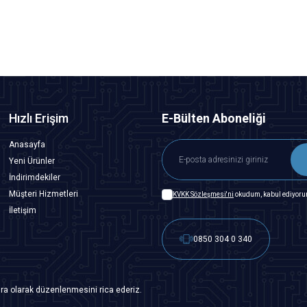
SEPETE EKLE
Hızlı Erişim
E-Bülten Aboneliği
Anasayfa
Yeni Ürünler
İndirimdekiler
Müşteri Hizmetleri
KVKK Sözleşmesi'ni
okudum, kabul ediyoru
İletişim
0850 304 0 340
ra olarak düzenlenmesini rica ederiz.