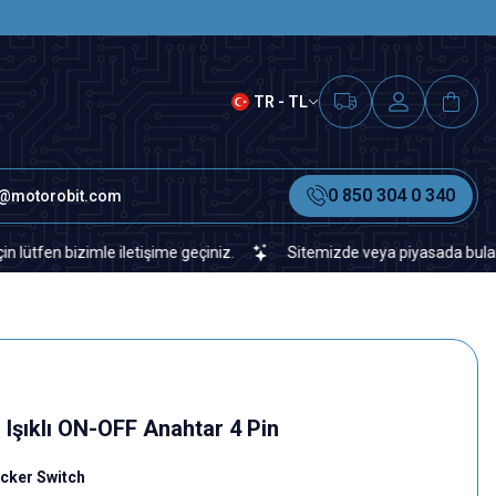
SAAT 15.00'A KADAR VERİLEN S
TR - TL
0 850 304 0 340
o@motorobit.com
 bizimle iletişime geçiniz.
Sitemizde veya piyasada bulamadığınız
Işıklı ON-OFF Anahtar 4 Pin
cker Switch