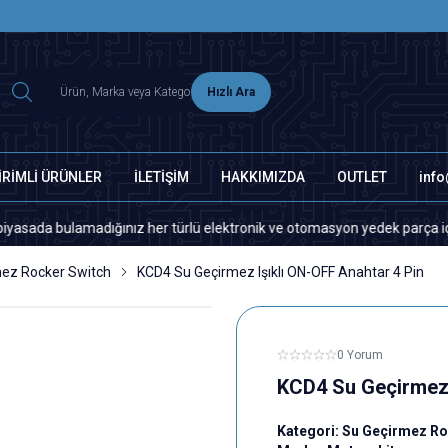
2500 TL ÜZERİ MNG-DHL KARGO ÜCRETSİZ
Hızlı Ara
İRİMLİ ÜRÜNLER
İLETİŞİM
HAKKIMIZDA
OUTLET
inf
bulamadığınız her türlü elektronik ve otomasyon yedek parça için lütfen
ez Rocker Switch
KCD4 Su Geçirmez Işıklı ON-OFF Anahtar 4 Pin
0 Yorum
KCD4 Su Geçirmez 
Kategori:
Su Geçirmez Ro