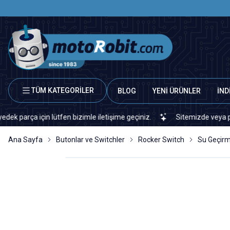
TÜM KATEGORİLER
BLOG
YENİ ÜRÜNLER
İND
a için lütfen bizimle iletişime geçiniz.
Sitemizde veya piyasada 
Ana Sayfa
Butonlar ve Switchler
Rocker Switch
Su Geçirm