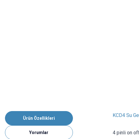
KCD4 Su Ge
Ürün Özellikleri
4 pinli on of
Yorumlar