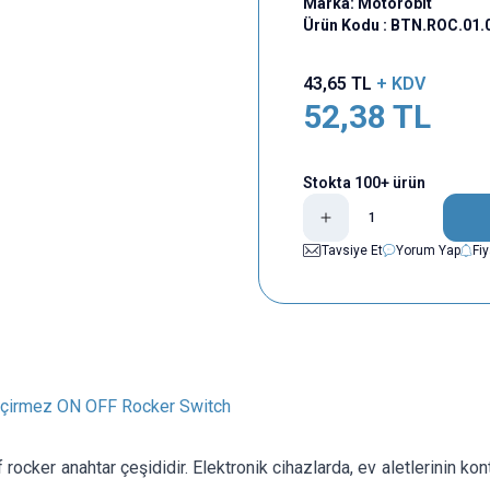
Marka:
Motorobit
Ürün Kodu :
BTN.ROC.01.
43,65
TL
+ KDV
52,38
TL
Stokta 100+ ürün
Tavsiye Et
Yorum Yap
Fi
çirmez ON OFF Rocker Switch
f rocker anahtar çeşididir. Elektronik cihazlarda, ev aletlerinin kon