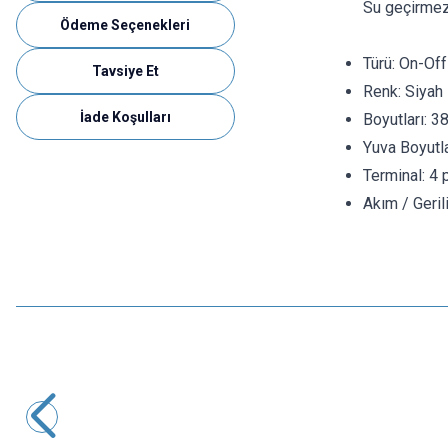
Su geçirmez
Ödeme Seçenekleri
Türü: On-Of
Tavsiye Et
Renk: Siyah 
İade Koşulları
Boyutları: 
Yuva Boyutl
Terminal: 4 
Akım / Geri
Motorobit
KCD4 Su Geçirmez 20A Işıklı ON-OFF Anahtar 4 Pin - Kırmızı
53,35
TL + KDV