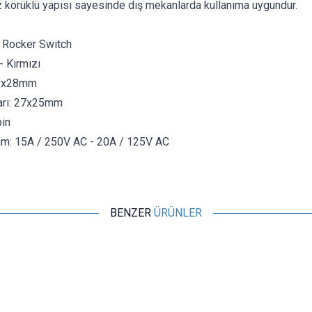
 körüklü yapısı sayesinde dış mekanlarda kullanıma uygundur.
f Rocker Switch
- Kırmızı
38x28mm
arı: 27x25mm
pin
lim: 15A / 250V AC - 20A / 125V AC
BENZER
ÜRÜNLER
Motorobit
KCD4 Su Geçirmez 30A Kırmızı Led Işıklı ON-OFF Anahtar 4
Pin
53,35
TL + KDV