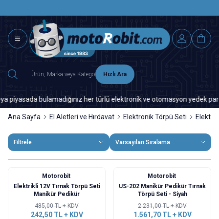
SAAT 15.0
2500 TL ÜZERİ MNG-DHL KARGO ÜCRETSİZ
Hızlı Ara
yasada bulamadığınız her türlü elektronik ve otomasyon yedek parça için
Ana Sayfa
El Aletleri ve Hırdavat
Elektronik Törpü Seti
Elektro
Filtrele
Varsayılan Sıralama
Motorobit
Motorobit
%
50
%
30
Elektrikli 12V Tırnak Törpü Seti
US-202 Manikür Pedikür Tırnak
Manikür Pedikür
Törpü Seti - Siyah
485,00
TL + KDV
2.231,00
TL + KDV
242,50
TL + KDV
1.561,70
TL + KDV