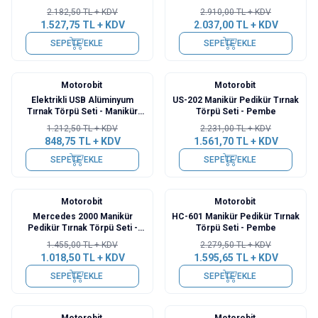
2.182,50
TL + KDV
2.910,00
TL + KDV
1.527,75
TL + KDV
2.037,00
TL + KDV
SEPETE EKLE
SEPETE EKLE
Motorobit
Motorobit
%
30
%
30
Elektrikli USB Alüminyum
US-202 Manikür Pedikür Tırnak
Tırnak Törpü Seti - Manikür
Törpü Seti - Pembe
Pedikür
1.212,50
TL + KDV
2.231,00
TL + KDV
848,75
TL + KDV
1.561,70
TL + KDV
SEPETE EKLE
SEPETE EKLE
Motorobit
Motorobit
%
30
%
30
Mercedes 2000 Manikür
HC-601 Manikür Pedikür Tırnak
Pedikür Tırnak Törpü Seti -
Törpü Seti - Pembe
Pembe
1.455,00
TL + KDV
2.279,50
TL + KDV
1.018,50
TL + KDV
1.595,65
TL + KDV
SEPETE EKLE
SEPETE EKLE
Motorobit
Motorobit