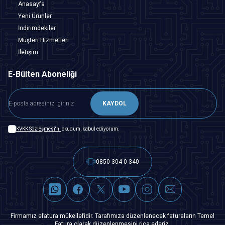
Anasayfa
Yeni Ürünler
İndirimdekiler
Müşteri Hizmetleri
İletişim
E-Bülten Aboneliği
KAYDOL
KVKK Sözleşmesi'ni
okudum, kabul ediyorum.
0850 304 0 340
Firmamız efatura mükellefidir. Tarafımıza düzenlenecek faturaların Temel
Fatura olarak düzenlenmesini rica ederiz.