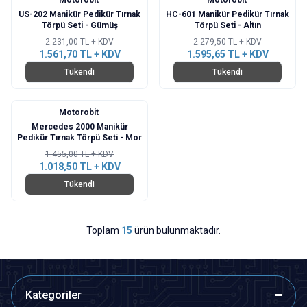
%
30
%
30
US-202 Manikür Pedikür Tırnak
HC-601 Manikür Pedikür Tırnak
Törpü Seti - Gümüş
Törpü Seti - Altın
2.231,00
TL + KDV
2.279,50
TL + KDV
1.561,70
TL + KDV
1.595,65
TL + KDV
Tükendi
Tükendi
Motorobit
%
30
Mercedes 2000 Manikür
Pedikür Tırnak Törpü Seti - Mor
1.455,00
TL + KDV
1.018,50
TL + KDV
Tükendi
Toplam
15
ürün bulunmaktadır.
Kategoriler