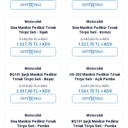
SEPETE EKLE
SEPETE EKLE
Motorobit
Motorobit
%
30
%
30
Sina Manikür Pedikür Tırnak
Sina Manikür Pedikür Tırnak
Törpü Seti - Siyah
Törpü Seti - Kırmızı
2.182,50
TL + KDV
2.182,50
TL + KDV
1.527,75
TL + KDV
1.527,75
TL + KDV
SEPETE EKLE
SEPETE EKLE
Motorobit
Motorobit
%
30
%
30
BQ101 Şarjlı Manikür Pedikür
US-202 Manikür Pedikür Tırnak
Tırnak Törpü Seti - Beyaz
Törpü Seti - Açık Pembe
2.910,00
TL + KDV
2.231,00
TL + KDV
2.037,00
TL + KDV
1.561,70
TL + KDV
SEPETE EKLE
SEPETE EKLE
Motorobit
Motorobit
%
30
%
30
Sina Manikür Pedikür Tırnak
BQ101 Şarjlı Manikür Pedikür
Törpü Seti - Pembe
Tırnak Törpü Seti - Pembe