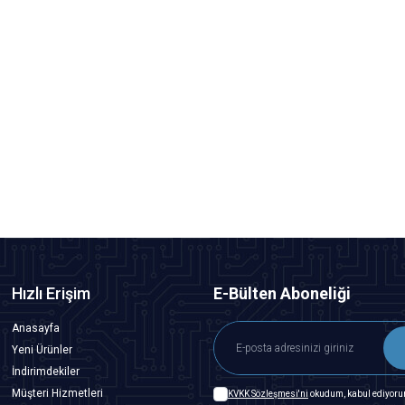
%
30
Motorobit
Sina Manikür Pedikür Tırnak Törpü Seti - Siyah
2.182,50
TL + KDV
1.527,75
TL + KDV
SEPETE EKLE
Hızlı Erişim
E-Bülten Aboneliği
Anasayfa
Yeni Ürünler
İndirimdekiler
Müşteri Hizmetleri
KVKK Sözleşmesi'ni
okudum, kabul ediyoru