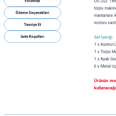
US-202 Tırn
Yorumlar
törpü makine
Ödeme Seçenekleri
mantarlara 
motoru vardı
Tavsiye Et
İade Koşulları
Set İçeriği
1 x Kontrol 
1 x Törpü M
1 x Ayak Güç
6 x Metal Uç
Ürünün mot
kullanacağı