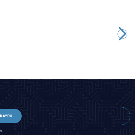
%
30
%
Motorobit
Elektrikli USB Alüminyum Tırnak Törpü Seti - Manikür
Pedikür
1.212,50
TL + KDV
848,75
TL + KDV
SEPETE EKLE
KAYDOL
m.