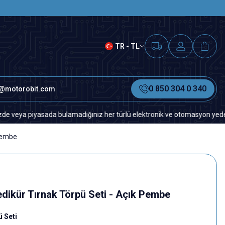
SAAT 15.00'A KADAR VERİLEN S
TR - TL
0 850 304 0 340
o@motorobit.com
piyasada bulamadığınız her türlü elektronik ve otomasyon yedek parça iç
 Pembe
dikür Tırnak Törpü Seti - Açık Pembe
ü Seti