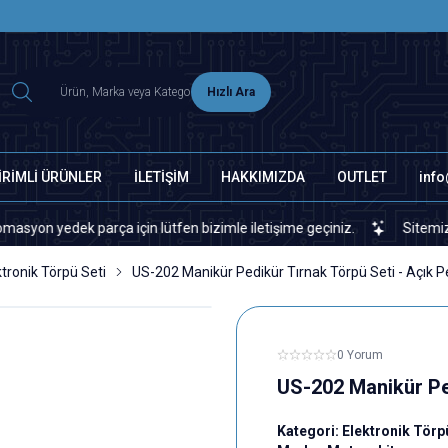
2500 TL ÜZERİ MNG-DHL KARGO ÜCRETSİZ
Hızlı Ara
İRİMLİ ÜRÜNLER
İLETİŞİM
HAKKIMIZDA
OUTLET
inf
edek parça için lütfen bizimle iletişime geçiniz.
Sitemizde veya 
ktronik Törpü Seti
US-202 Manikür Pedikür Tırnak Törpü Seti - Açık
0 Yorum
US-202 Manikür Pe
Kategori:
Elektronik Törp