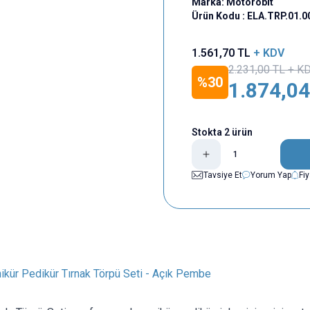
Marka:
Motorobit
Ürün Kodu :
ELA.TRP.01.0
1.561,70
TL
+ KDV
2.231,00
TL + K
%
30
1.874,04
Stokta 2 ürün
Tavsiye Et
Yorum Yap
Fi
kür Pedikür Tırnak Törpü Seti - Açık Pembe