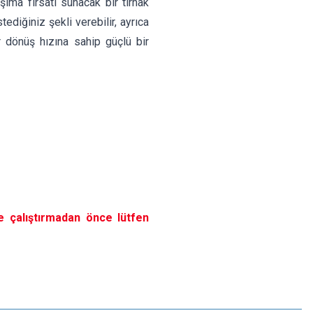
ıma fırsatı sunacak bir tırnak
tediğiniz şekli verebilir, ayrıca
r dönüş hızına sahip güçlü bir
e çalıştırmadan önce lütfen