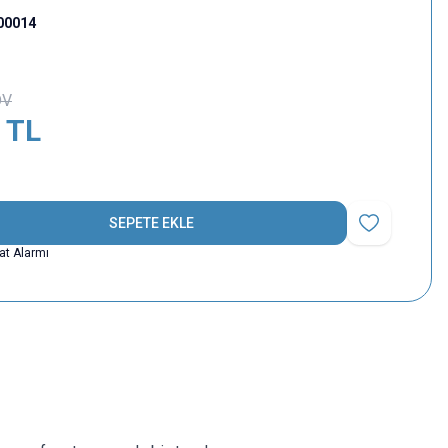
00014
DV
TL
SEPETE EKLE
Favoriye Ekle
yat Alarmı