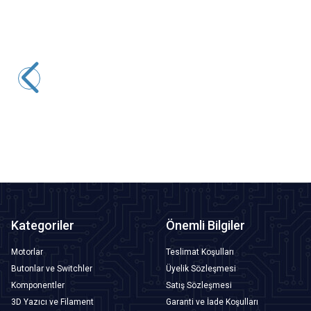
%
50
Motorobit
Elektrikli 12V Tırnak Törpü Seti Manikür Pedikür
485,00
TL + KDV
242,50
TL + KDV
SEPETE EKLE
Kategoriler
Önemli Bilgiler
Motorlar
Teslimat Koşulları
Butonlar ve Switchler
Üyelik Sözleşmesi
Komponentler
Satış Sözleşmesi
3D Yazıcı ve Filament
Garanti ve İade Koşulları