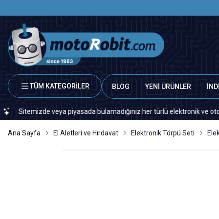
TÜM KATEGORİLER
BLOG
YENİ ÜRÜNLER
İND
temizde veya piyasada bulamadığınız her türlü elektronik ve otomasyon y
Ana Sayfa
El Aletleri ve Hırdavat
Elektronik Törpü Seti
Ele