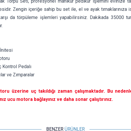
ak Törpü Seti, profesyonel manikür pedikür işlemini evinize taş
sidir. Zengin içeriğe sahip bu set ile, el ve ayak tırnaklarınıza is
karşı da törpüleme işlemleri yapabilirsiniz. Dakikada 35000 tu
r.
Ünitesi
otoru
 Kontrol Pedalı
lar ve Zımparalar
oru üzerine uç takıldığı zaman çalışmaktadır. Bu nedenl
nız ucu motora bağlayınız ve daha sonar çalıştırınız.
BENZER
ÜRÜNLER