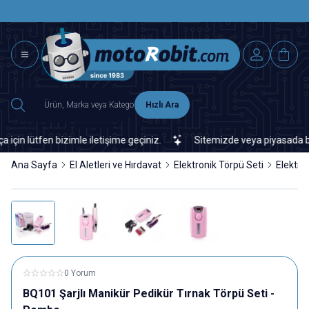
SAAT 15.0
2500 TL ÜZERİ MNG-DHL KARGO ÜCRETSİZ
Hızlı Ara
lütfen bizimle iletişime geçiniz.
Sitemizde veya piyasada bulama
Ana Sayfa
El Aletleri ve Hırdavat
Elektronik Törpü Seti
Elektro
0 Yorum
BQ101 Şarjlı Manikür Pedikür Tırnak Törpü Seti -