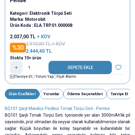
Pembe
Kategori:
Elektronik Törpü Seti
Marka:
Motorobit
Ürün Kodu :
ELA.TRP.01.000008
2.037,00
TL
+ KDV
2.910,00
TL + KDV
%
30
2.444,40
TL
Stokta 10+ ürün
SEPETE EKLE
Favoriye E
Tavsiye Et
Yorum Yap
Fiyat Alarmı
Ürün Özellikleri
Yorumlar
Ödeme Seçenekleri
Tavsiye Et
BQ101 Şarjlı Manikür Pedikür Tırnak Törpü Seti - Pembe
BQ101 Şarjlı Tırnak Törpü Seti. İçerisinde yer alan 3000mAh'lik pil
sayesinde, priz olmadan da seyyar olarak kullanabilmenize olanak
sağlar. Küçük boyutları ile kolay taşınabilir ve kullanılabilir bir
üründür. Arkasındaki asma aparatıyla belinize bile takıp