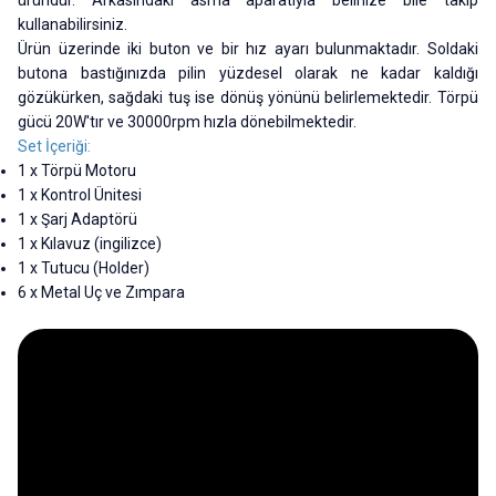
kullanabilirsiniz.
Ürün üzerinde iki buton ve bir hız ayarı bulunmaktadır. Soldaki
butona bastığınızda pilin yüzdesel olarak ne kadar kaldığı
gözükürken, sağdaki tuş ise dönüş yönünü belirlemektedir. Törpü
gücü 20W'tır ve 30000rpm hızla dönebilmektedir.
Set İçeriği:
1 x Törpü Motoru
1 x Kontrol Ünitesi
1 x Şarj Adaptörü
1 x Kılavuz (ingilizce)
1 x Tutucu (Holder)
6 x Metal Uç ve Zımpara