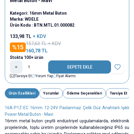
Metal Buton - Mavi
Kategori:
16mm Metal Buton
Marka:
WDELE
Ürün Kodu :
BTN.MTL.01.000082
133,98
TL
+ KDV
157,63
TL + KDV
%
15
160,78
TL
Stokta 100+ ürün
SEPETE EKLE
Favoriye E
Tavsiye Et
Yorum Yap
Fiyat Alarmı
Ürün Özellikleri
Yorumlar
Ödeme Seçenekleri
Tavsiye Et
16A-P1Z-EC 16mm 12-24V Paslanmaz Çelik Düz Anahtarlı Işıklı
Power Metal Buton - Mavi
16mm metal buton çeşitli endüstriyel uygulamalarda, elektronik
projelerinde, toplu üretim projelerinde kullanabileceğiniz IP65 su
geçirmezliğe sahip bir üründür. Paslanmaz çelikten imal edilmiştir.