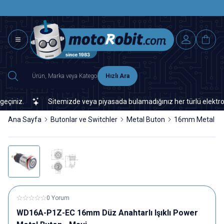
SAAT 15.0
2500 TL ÜZERİ MNG-DHL KARGO ÜCRETSİZ
Hızlı Ara
z.
Sitemizde veya piyasada bulamadığınız her türlü elektronik ve
Ana Sayfa
Butonlar ve Switchler
Metal Buton
16mm Metal Bu
0 Yorum
WD16A-P1Z-EC 16mm Düz Anahtarlı Işıklı Power