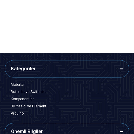
WD16A-P1Z-EC 16mm Düz
WD16H-G0 16mm Çıkık Yaylı
Anahtarlı Işıklı Power Metal
Metal Buton
Buton - Mavi
157,63
TL + KDV
133,98
TL + KDV
72,75
TL + KDV
SEPETE EKLE
SEPETE EKLE
Kategoriler
Motorlar
Butonlar ve Switchler
Komponentler
3D Yazıcı ve Filament
Arduino
Önemli Bilgiler