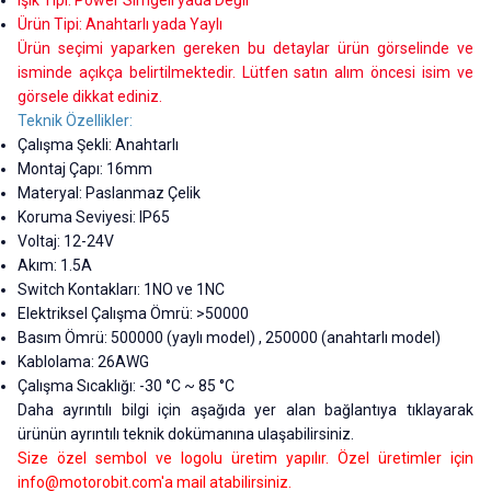
Işık Tipi: Power Simgeli yada Değil
Ürün Tipi: Anahtarlı yada Yaylı
Ürün seçimi yaparken gereken bu detaylar ürün görselinde ve
isminde açıkça belirtilmektedir. Lütfen satın alım öncesi isim ve
görsele dikkat ediniz.
Teknik Özellikler:
Çalışma Şekli: Anahtarlı
Montaj Çapı: 16mm
Materyal: Paslanmaz Çelik
Koruma Seviyesi: IP65
Voltaj: 12-24V
Akım: 1.5A
Switch Kontakları: 1NO ve 1NC
Elektriksel Çalışma Ömrü: >50000
Basım Ömrü: 500000 (yaylı model) , 250000 (anahtarlı model)
Kablolama: 26AWG
Çalışma Sıcaklığı: -30 °C ~ 85 °C
Daha ayrıntılı bilgi için aşağıda yer alan bağlantıya tıklayarak
ürünün ayrıntılı teknik dokümanına ulaşabilirsiniz.
Size özel sembol ve logolu üretim yapılır. Özel üretimler için
info@motorobit.com
'a mail atabilirsiniz.