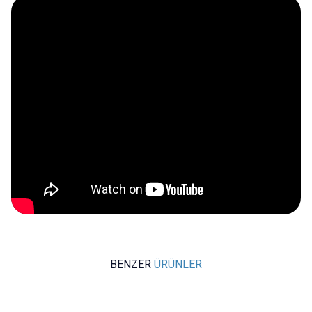
BENZER
ÜRÜNLER
WDELE
WDELE
%
15