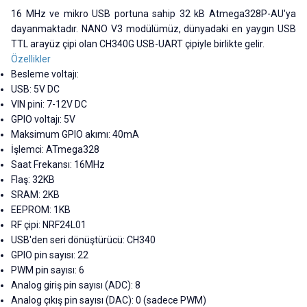
16 MHz ve mikro USB portuna sahip 32 kB Atmega328P-AU'ya
dayanmaktadır. NANO V3 modülümüz, dünyadaki en yaygın USB
TTL arayüz çipi olan CH340G USB-UART çipiyle birlikte gelir.
Özellikler
Besleme voltajı:
USB: 5V DC
VIN pini: 7-12V DC
GPIO voltajı: 5V
Maksimum GPIO akımı: 40mA
İşlemci: ATmega328
Saat Frekansı: 16MHz
Flaş: 32KB
SRAM: 2KB
EEPROM: 1KB
RF çipi: NRF24L01
USB'den seri dönüştürücü: CH340
GPIO pin sayısı: 22
PWM pin sayısı: 6
Analog giriş pin sayısı (ADC): 8
Analog çıkış pin sayısı (DAC): 0 (sadece PWM)