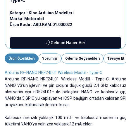
Type-C
Kategori:
Klon Arduino Modelleri
Marka:
Motorobit
Ürün Kodu :
ARD.KAM.01.000022
Gelince Haber Ver
Ürün Özellikleri
Yorumlar
Ödeme Seçenekleri
Tavsiye Et
Arduino RF-NANO NRF24L01 Wireless Modül - Type-C
Arduino RF-NANO NRF24L01 Wireless Modül - Type-C, Arduino
NANO V3'ün işlevini ve pin çıkışını düşük güçlü 2,4 GHz kablosuz
alıcı-verici çipi nRF24L01+ ile birleştirir. NANO ve kablosuz çip,
NANO'da 5 GPIO'yu kaplayan ve ICSP başlığını ortadan kaldıran SPI
arayüzünü kullanarak iletişim kurar.
Kablosuz menzili yaklaşık 100 m'dir ve kablosuz modemin güç
tüketimi NANO'ya yalnızca yaklaşık 12 mA ekler.