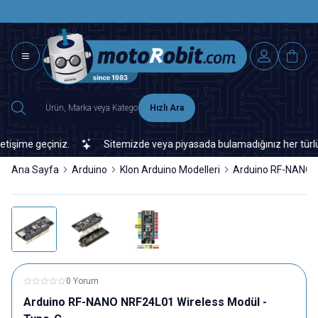
SAAT 15.0
2500 TL ÜZERİ MNG-DHL KARGO ÜCRETSİZ
Hızlı Ara
ime geçiniz.
Sitemizde veya piyasada bulamadığınız her türlü elek
Ana Sayfa
Arduino
Klon Arduino Modelleri
Arduino RF-NANO N
0 Yorum
Arduino RF-NANO NRF24L01 Wireless Modül -