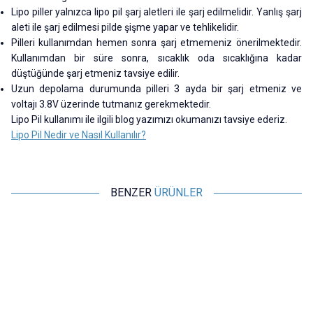
Lipo piller yalnızca lipo pil şarj aletleri ile şarj edilmelidir. Yanlış şarj
aleti ile şarj edilmesi pilde şişme yapar ve tehlikelidir.
Pilleri kullanımdan hemen sonra şarj etmemeniz önerilmektedir.
Kullanımdan bir süre sonra, sıcaklık oda sıcaklığına kadar
düştüğünde şarj etmeniz tavsiye edilir.
Uzun depolama durumunda pilleri 3 ayda bir şarj etmeniz ve
voltajı 3.8V üzerinde tutmanız gerekmektedir.
Lipo Pil kullanımı ile ilgili blog yazımızı okumanızı tavsiye ederiz.
Lipo Pil Nedir ve Nasıl Kullanılır?
BENZER
ÜRÜNLER
Profuse
Profuse
22,2V 6S 8000mAh 65C Lipo
22,2V 6S 5000mAh 65C Lipo
Batarya
Batarya
8.092,71
TL + KDV
5.044,00
TL + KDV
Tükendi
Tükendi