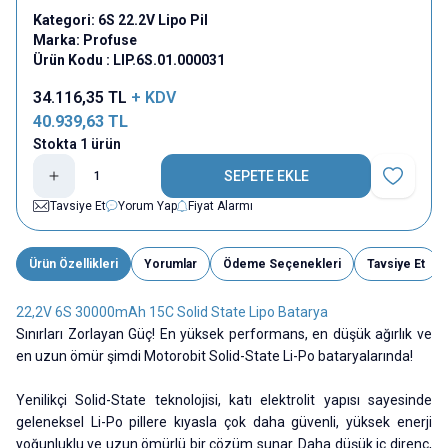
Kategori:
6S 22.2V Lipo Pil
Marka:
Profuse
Ürün Kodu :
LIP.6S.01.000031
34.116,35
TL
+ KDV
40.939,63
TL
Stokta 1 ürün
SEPETE EKLE
Favoriye E
Tavsiye Et
Yorum Yap
Fiyat Alarmı
Ürün Özellikleri
Yorumlar
Ödeme Seçenekleri
Tavsiye Et
22,2V 6S 30000mAh 15C Solid State Lipo Batarya
Sınırları Zorlayan Güç! En yüksek performans, en düşük ağırlık ve
en uzun ömür şimdi Motorobit Solid-State Li-Po bataryalarında!
Yenilikçi Solid-State teknolojisi, katı elektrolit yapısı sayesinde
geleneksel Li-Po pillere kıyasla çok daha güvenli, yüksek enerji
yoğunluklu ve uzun ömürlü bir çözüm sunar. Daha düşük iç direnç,