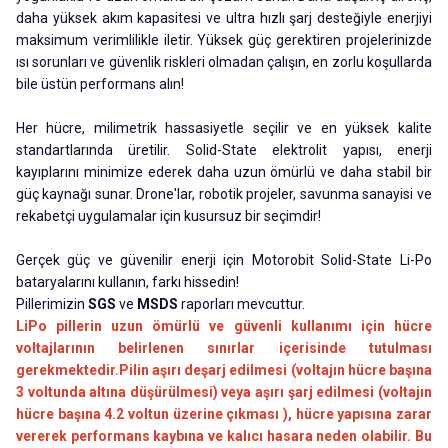
daha yüksek akım kapasitesi ve ultra hızlı şarj desteğiyle enerjiyi
maksimum verimlilikle iletir. Yüksek güç gerektiren projelerinizde
ısı sorunları ve güvenlik riskleri olmadan çalışın, en zorlu koşullarda
bile üstün performans alın!
Her hücre, milimetrik hassasiyetle seçilir ve en yüksek kalite
standartlarında üretilir. Solid-State elektrolit yapısı, enerji
kayıplarını minimize ederek daha uzun ömürlü ve daha stabil bir
güç kaynağı sunar. Drone'lar, robotik projeler, savunma sanayisi ve
rekabetçi uygulamalar için kusursuz bir seçimdir!
Gerçek güç ve güvenilir enerji için Motorobit Solid-State Li-Po
bataryalarını kullanın, farkı hissedin!
Pillerimizin
SGS
ve
MSDS
raporları mevcuttur.
LiPo pillerin uzun ömürlü ve güvenli kullanımı için hücre
voltajlarının belirlenen sınırlar içerisinde tutulması
gerekmektedir.Pilin aşırı deşarj edilmesi (voltajın hücre başına
3 voltunda altına düşürülmesi) veya aşırı şarj edilmesi (voltajın
hücre başına 4.2 voltun üzerine çıkması ), hücre yapısına zarar
vererek performans kaybına ve kalıcı hasara neden olabilir. Bu