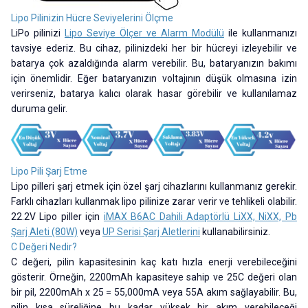
Lipo Pilinizin Hücre Seviyelerini Ölçme
LiPo pilinizi
Lipo Seviye Ölçer ve Alarm Modülü
ile kullanmanızı
tavsiye ederiz. Bu cihaz, pilinizdeki her bir hücreyi izleyebilir ve
batarya çok azaldığında alarm verebilir. Bu, bataryanızın bakımı
için önemlidir. Eğer bataryanızın voltajının düşük olmasına izin
verirseniz, batarya kalıcı olarak hasar görebilir ve kullanılamaz
duruma gelir.
Lipo Pili Şarj Etme
Lipo pilleri şarj etmek için özel şarj cihazlarını kullanmanız gerekir.
Farklı cihazları kullanmak lipo pilinize zarar verir ve tehlikeli olabilir.
22.2V Lipo piller için
iMAX B6AC Dahili Adaptörlü LiXX, NiXX, Pb
Şarj Aleti (80W)
veya
UP Serisi Şarj Aletlerini
kullanabilirsiniz.
C Değeri Nedir?
C değeri, pilin kapasitesinin kaç katı hızla enerji verebileceğini
gösterir. Örneğin, 2200mAh kapasiteye sahip ve 25C değeri olan
bir pil, 2200mAh x 25 = 55,000mA veya 55A akım sağlayabilir. Bu,
pilin kısa süreliğine bu kadar yüksek bir akım verebileceği