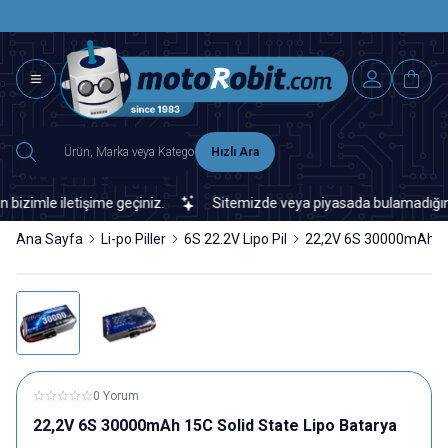
SAAT 15.0
2500 TL ÜZERİ MNG-DHL KARGO ÜCRETSİZ
Hızlı Ara
le iletişime geçiniz.
Sitemizde veya piyasada bulamadığınız her t
Ana Sayfa
Li-po Piller
6S 22.2V Lipo Pil
22,2V 6S 30000mAh 15C
0 Yorum
22,2V 6S 30000mAh 15C Solid State Lipo Batarya