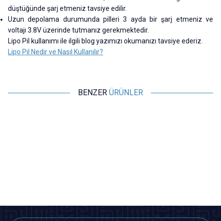
düştüğünde şarj etmeniz tavsiye edilir.
Uzun depolama durumunda pilleri 3 ayda bir şarj etmeniz ve
voltajı 3.8V üzerinde tutmanız gerekmektedir.
Lipo Pil kullanımı ile ilgili blog yazımızı okumanızı tavsiye ederiz.
Lipo Pil Nedir ve Nasıl Kullanılır?
BENZER
ÜRÜNLER
Profuse
Profuse
22,2V 6S 8000mAh 65C Lipo
22,2V 6S 5000mAh 65C Lipo
Batarya
Batarya
8.092,71
TL + KDV
5.044,00
TL + KDV
Tükendi
Tükendi