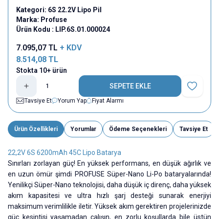
Kategori:
6S 22.2V Lipo Pil
Marka:
Profuse
Ürün Kodu :
LIP.6S.01.000024
7.095,07
TL
+ KDV
8.514,08
TL
Stokta 10+ ürün
SEPETE EKLE
Favoriye E
Tavsiye Et
Yorum Yap
Fiyat Alarmı
Ürün Özellikleri
Yorumlar
Ödeme Seçenekleri
Tavsiye Et
22,2V 6S 6200mAh 45C Lipo Batarya
Sınırları zorlayan güç! En yüksek performans, en düşük ağırlık ve
en uzun ömür şimdi PROFUSE Süper-Nano Li-Po bataryalarında!
Yenilikçi Süper-Nano teknolojisi, daha düşük iç direnç, daha yüksek
akım kapasitesi ve ultra hızlı şarj desteği sunarak enerjiyi
maksimum verimlilikle iletir. Yüksek akım gerektiren projelerinizde
güç kesintisi yaşamadan çalışın, en zorlu koşullarda bile üstün