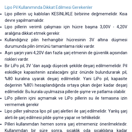
Lipo Pil Kullanımında Dikkat Edilmesi Gerekenler
Lipo pillerin uç kabloları KESİNLİKLE birbirine değmemelidir. Kısa
devre yapılmamalıdır.
Lipo pillerin verimli çalışması için hücre başına 3,00V - 4,20V
aralığına dikkat etmek gerekir.
Kullandığınız pilin herhangibir hücresinin 3V altına düşmesi
durumunda pilin ömrünü tamamlama riski vardır.
Aşırı şarjın yani 4,20V dan fazla şarj etmenin de güvenlik açısından
riskleri vardır.
Bir LiPo pil, 3V ‘dan aşağı düşecek şekilde deşarj edilmemelidir. Pil
eskidikçe kapasitenin azalacağını göz önünde bulundurarak pil,
%80 kuralına uyarak deşarj edilmelidir. Yani LiPo pil, kapasite
değerinin %80’i hesaplandığında ortaya çıkan değer kadar deşarj
edilmelidir. Bu kurala uyulmazsa pillerde şişme ve patlama olabilir.
LiPo pillerin içini açmamak ve LiPo pillerin su ile temasına izin
vermemek gerekir
Lipo piller yalnızca lipo pil şarj aletleri ile şarj edilmelidir. Yanlış şarj
aleti ile şarj edilmesi pilde şişme yapar ve tehlikelidir.
Pilleri kullanımdan hemen sonra şarj etmemeniz önerilmektedir.
Kullanımdan bir süre sonra, sıcaklık oda sıcaklığına kadar