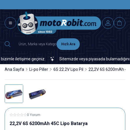
SAAT 15.0
2500 TL ÜZERİ MNG-DHL KARGO ÜCRETSİZ
Hızlı Ara
e iletişime geçiniz.
Sitemizde veya piyasada bulamadığınız her tü
Ana Sayfa
Li-po Piller
6S 22.2V Lipo Pil
22,2V 6S 6200mAh 45C
0 Yorum
22,2V 6S 6200mAh 45C Lipo Batarya