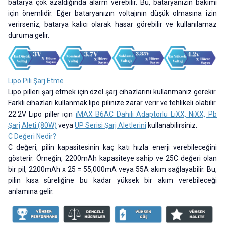
batarya çok azaldığında alarm verebilir. Bu, bataryanızın bakımı
için önemlidir. Eğer bataryanızın voltajının düşük olmasına izin
verirseniz, batarya kalıcı olarak hasar görebilir ve kullanılamaz
duruma gelir.
Lipo Pili Şarj Etme
Lipo pilleri şarj etmek için özel şarj cihazlarını kullanmanız gerekir.
Farklı cihazları kullanmak lipo pilinize zarar verir ve tehlikeli olabilir.
22.2V Lipo piller için
iMAX B6AC Dahili Adaptörlü LiXX, NiXX, Pb
Şarj Aleti (80W)
veya
UP Serisi Şarj Aletlerini
kullanabilirsiniz.
C Değeri Nedir?
C değeri, pilin kapasitesinin kaç katı hızla enerji verebileceğini
gösterir. Örneğin, 2200mAh kapasiteye sahip ve 25C değeri olan
bir pil, 2200mAh x 25 = 55,000mA veya 55A akım sağlayabilir. Bu,
pilin kısa süreliğine bu kadar yüksek bir akım verebileceği
anlamına gelir.