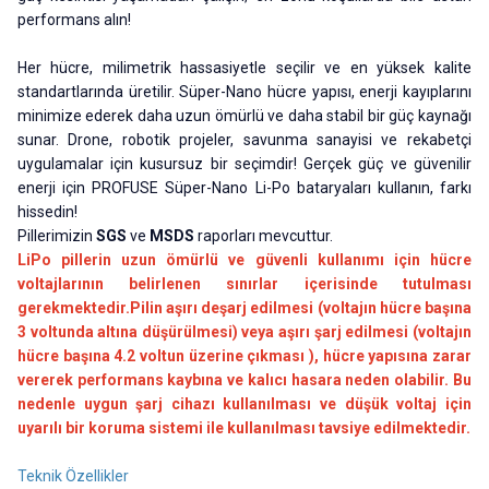
performans alın!
Her hücre, milimetrik hassasiyetle seçilir ve en yüksek kalite
standartlarında üretilir. Süper-Nano hücre yapısı, enerji kayıplarını
minimize ederek daha uzun ömürlü ve daha stabil bir güç kaynağı
sunar. Drone, robotik projeler, savunma sanayisi ve rekabetçi
uygulamalar için kusursuz bir seçimdir! Gerçek güç ve güvenilir
enerji için PROFUSE Süper-Nano Li-Po bataryaları kullanın, farkı
hissedin!
Pillerimizin
SGS
ve
MSDS
raporları mevcuttur.
LiPo pillerin uzun ömürlü ve güvenli kullanımı için hücre
voltajlarının belirlenen sınırlar içerisinde tutulması
gerekmektedir.Pilin aşırı deşarj edilmesi (voltajın hücre başına
3 voltunda altına düşürülmesi) veya aşırı şarj edilmesi (voltajın
hücre başına 4.2 voltun üzerine çıkması ), hücre yapısına zarar
vererek performans kaybına ve kalıcı hasara neden olabilir. Bu
nedenle uygun şarj cihazı kullanılması ve düşük voltaj için
uyarılı bir koruma sistemi ile kullanılması tavsiye edilmektedir.
Teknik Özellikler