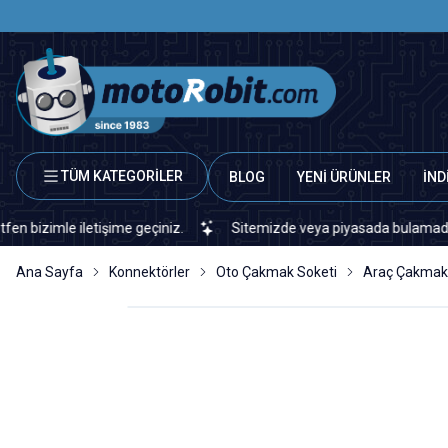
TÜM KATEGORİLER
BLOG
YENİ ÜRÜNLER
İND
mle iletişime geçiniz.
Sitemizde veya piyasada bulamadığınız her 
Ana Sayfa
Konnektörler
Oto Çakmak Soketi
Araç Çakmaklı