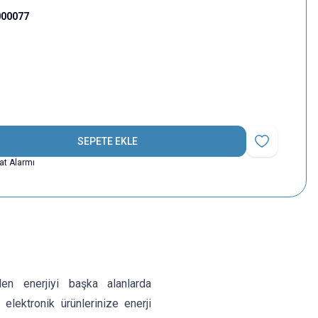
000077
SEPETE EKLE
Favoriye Ekle
yat Alarmı
en enerjiyi başka alanlarda
lektronik ürünlerinize enerji