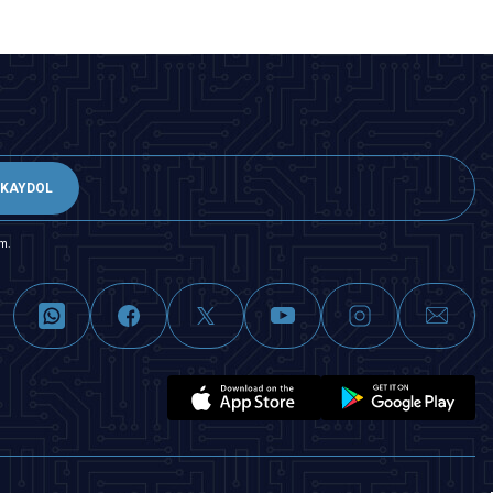
KAYDOL
m.