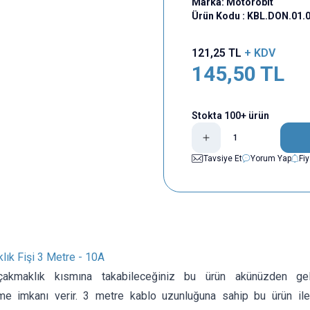
Marka:
Motorobit
Ürün Kodu :
KBL.DON.01.
121,25
TL
+ KDV
145,50
TL
Stokta 100+ ürün
Tavsiye Et
Yorum Yap
Fi
lık Fişi 3 Metre - 10A
 çakmaklık kısmına takabileceğiniz bu ürün akünüzden gel
me imkanı verir. 3 metre kablo uzunluğuna sahip bu ürün ile e