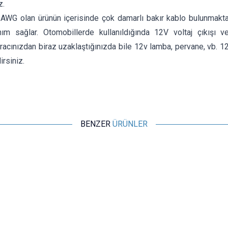
z.
AWG olan ürünün içerisinde çok damarlı bakır kablo bulunmaktad
ım sağlar. Otomobillerde kullanıldığında 12V voltaj çıkışı 
acınızdan biraz uzaklaştığınızda bile 12v lamba, pervane, vb. 12v
irsiniz.
BENZER
ÜRÜNLER
Motorobit
USB 5V - 12V Dişi Araç Çakmak Soketi Dönüştürücü - 1m
Kablolu
174,60
TL + KDV
SEPETE EKLE