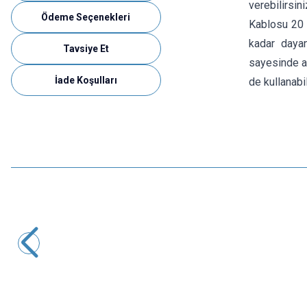
verebilirsini
Ödeme Seçenekleri
Kablosu 20 
kadar dayan
Tavsiye Et
sayesinde ar
İade Koşulları
de kullanabil
Motorobit
Araç Çakmak Soketi On-Off Anahtarlı - 1.5m Kablolu
97,00
TL + KDV
SEPETE EKLE