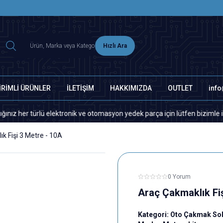
2500 TL ÜZERİ MNG-DHL KARGO ÜCRETSİZ
Hızlı Ara
İRİMLİ ÜRÜNLER
İLETİŞİM
HAKKIMIZDA
OUTLET
inf
türlü elektronik ve otomasyon yedek parça için lütfen bizimle iletişime
k Fişi 3 Metre - 10A
0 Yorum
Araç Çakmaklık Fiş
Kategori:
Oto Çakmak Sok