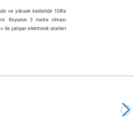
ır ve yüksek kalitelidir 10A'e
verir. Boyunun 3 metre olması
 ile çalışan elektronik ürünleri
Motorobit
Araç Çakmaklık Fişi 3 Metre - 10A
121,25
TL + KDV
SEPETE EKLE