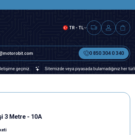
SAAT 15.00'A KADAR VERİLEN S
TR - TL
0 850 304 0 340
o@motorobit.com
 geçiniz.
Sitemizde veya piyasada bulamadığınız her türlü elektro
i 3 Metre - 10A
eti