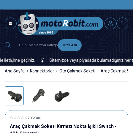
SAAT 15.0
2500 TL ÜZERİ MNG-DHL KARGO ÜCRETSİZ
Hızlı Ara
tişime geçiniz.
Sitemizde veya piyasada bulamadığınız her türlü 
Ana Sayfa
Konnektörler
Oto Çakmak Soketi
Araç Çakmak Soket
0 Yorum
Araç Çakmak Soketi Kırmızı Nokta Işıklı Switch -