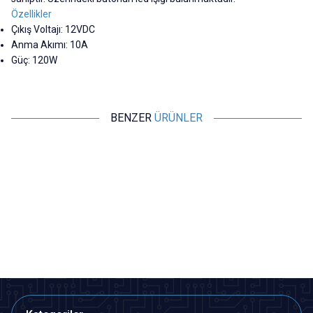
Özellikler
Çıkış Voltajı: 12VDC
Anma Akımı: 10A
Güç: 120W
BENZER
ÜRÜNLER
Motorobit
Motorobit
Araç Çakmak Soketi On-Off
USB 5V - 12V Dişi Araç Çakmak
Anahtarlı - 1.5m Kablolu
Soketi Dönüştürücü - 1m
Kablolu
97,00
TL + KDV
174,60
TL + KDV
SEPETE EKLE
SEPETE EKLE