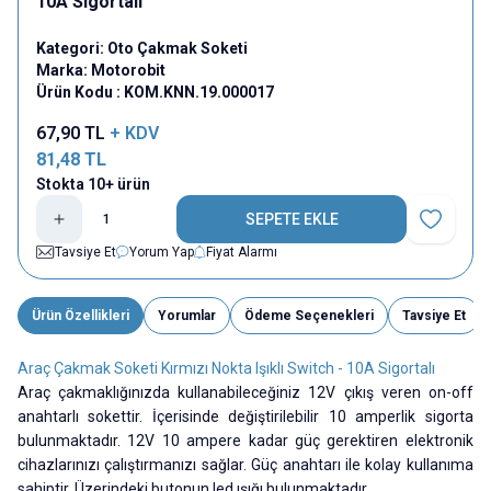
10A Sigortalı
Kategori:
Oto Çakmak Soketi
Marka:
Motorobit
Ürün Kodu :
KOM.KNN.19.000017
67,90
TL
+ KDV
81,48
TL
Stokta 10+ ürün
SEPETE EKLE
Favoriye E
Tavsiye Et
Yorum Yap
Fiyat Alarmı
Ürün Özellikleri
Yorumlar
Ödeme Seçenekleri
Tavsiye Et
Araç Çakmak Soketi Kırmızı Nokta Işıklı Switch - 10A Sigortalı
Araç çakmaklığınızda kullanabileceğiniz 12V çıkış veren on-off
anahtarlı sokettir. İçerisinde değiştirilebilir 10 amperlik sigorta
bulunmaktadır. 12V 10 ampere kadar güç gerektiren elektronik
cihazlarınızı çalıştırmanızı sağlar. Güç anahtarı ile kolay kullanıma
sahiptir. Üzerindeki butonun led ışığı bulunmaktadır.