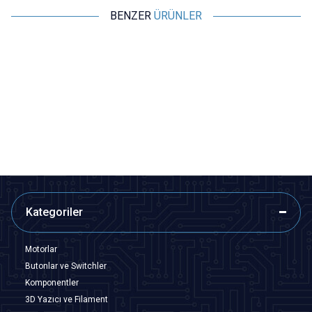
BENZER
ÜRÜNLER
Samsung
Motorobit
Samsung Power Kablosu 1.5
USB B Çevirici Kablo A'dan B'ye
Metre - 2'li Bilgisayar Güç
Dönüştürücü Yazıcı Kablosu -
Kablosu
1.5M
97,00
TL + KDV
53,35
TL + KDV
SEPETE EKLE
SEPETE EKLE
Kategoriler
Motorlar
Butonlar ve Switchler
Komponentler
3D Yazıcı ve Filament