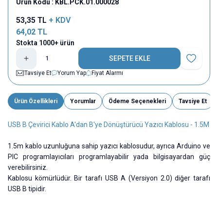
Ürün Kodu :
KBL.PCK.01.000028
53,35
TL
+ KDV
64,02
TL
Stokta 1000+ ürün
SEPETE EKLE
Favoriye E
Tavsiye Et
Yorum Yap
Fiyat Alarmı
Ürün Özellikleri
Yorumlar
Ödeme Seçenekleri
Tavsiye Et
USB B Çevirici Kablo A'dan B'ye Dönüştürücü Yazıcı Kablosu - 1.5M
1.5m kablo uzunluğuna sahip yazıcı kablosudur, ayrıca Arduino ve
PIC programlayıcıları programlayabilir yada bilgisayardan güç
verebilirsiniz.
Kablosu kömürlüdür. Bir tarafı USB A (Versiyon 2.0) diğer tarafı
USB B tipidir.