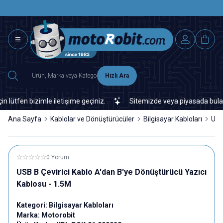
SAAT 15.0
2500 TL ÜZERİ MNG-DHL KARGO ÜCRETSİZ
Hızlı Ara
tfen bizimle iletişime geçiniz.
Sitemizde veya piyasada bulamadığ
Ana Sayfa
Kablolar ve Dönüştürücüler
Bilgisayar Kabloları
USB
0 Yorum
USB B Çevirici Kablo A'dan B'ye Dönüştürücü Yazıcı
Kablosu - 1.5M
Kategori:
Bilgisayar Kabloları
Marka:
Motorobit