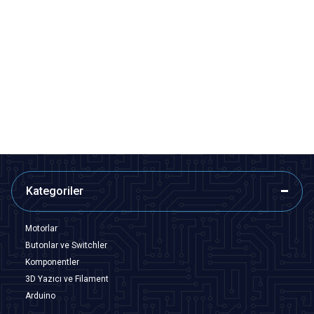
Motorobit
Motorobit
6V 100mA Solar Panel - Güneş
6V 600mA Su Geçirmez Solar
Pili 75x45mm
Panel - Alüminyum Kasa
130x130mm
72,75
TL + KDV
412,25
TL + KDV
SEPETE EKLE
SEPETE EKLE
Kategoriler
Motorlar
Butonlar ve Switchler
Komponentler
3D Yazıcı ve Filament
Arduino