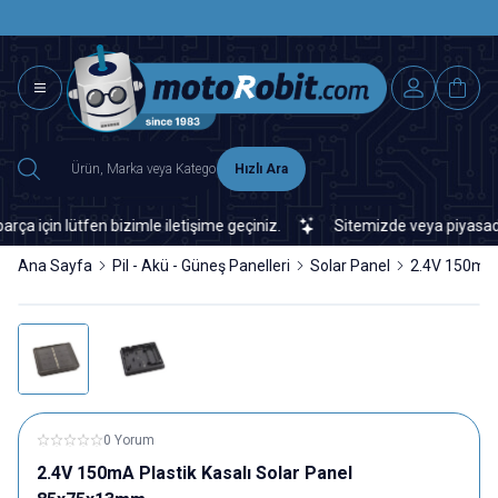
SAAT 15.0
2500 TL ÜZERİ MNG-DHL KARGO ÜCRETSİZ
Hızlı Ara
in lütfen bizimle iletişime geçiniz.
Sitemizde veya piyasada bula
Ana Sayfa
Pil - Akü - Güneş Panelleri
Solar Panel
2.4V 150mA 
0 Yorum
2.4V 150mA Plastik Kasalı Solar Panel