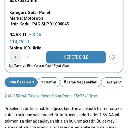
85x75x13mm
Kategori:
Solar Panel
Marka:
Motorobit
Ürün Kodu :
PAG.SLP.01.000045
94,58
TL
+ KDV
113,49
TL
Stokta 100+ ürün
SEPETE EKLE
Favoriye E
Tavsiye Et
Yorum Yap
Fiyat Alarmı
Ürün Özellikleri
Yorumlar
Ödeme Seçenekleri
Tavsiye Et
2.4V 150mA Plastik Kasalı Solar Panel 85x75x13mm
Projelerinizde kullanabileceğiniz, kendine ait plastik bir muhafaza
kutusu bulunan solar panel. Bu kutu içerisinde 1 adet 1.5V AA pil
takmanıza olanak sağlayan bir alan bulunmaktadır. Bu devreyi
kullanarak oluşturacağınız bir tasarımı hem pille hem de güneş