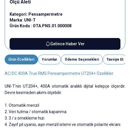
Ölçü Aleti
Kategori:
Pensampermetre
Marka:
UNI-T
Ürün Kodu :
OTA.PNS.01.000008
Gelince Haber Ver
Ürün Özellikleri
Yorumlar
Ödeme Seçenekleri
Tavsiye Et
AC/DC 400A True RMS Pensampermetre UT204+ Özellikler
UNI-T'nin UT204+, 400A otomatik aralıklı dijital kelepçe ölçerdir.
Devre kesmeden akımı ölçebilir.
1. Otomatik menzil
2. Veri tutma / otomatik kapanma
3. 3 / s örnekleme hızı
4. Zayıf pil uyarısı, aşırı menzil istemi ve otomatik polarite ekranı