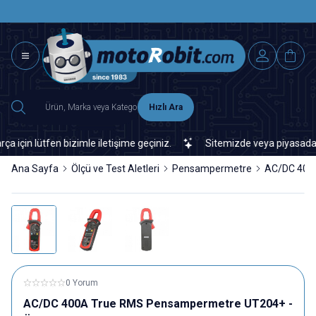
SAAT 15.0
2500 TL ÜZERİ MNG-DHL KARGO ÜCRETSİZ
Hızlı Ara
in lütfen bizimle iletişime geçiniz.
Sitemizde veya piyasada bula
Ana Sayfa
Ölçü ve Test Aletleri
Pensampermetre
AC/DC 400A
0 Yorum
AC/DC 400A True RMS Pensampermetre UT204+ -