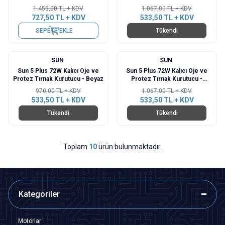
1.455,00
TL + KDV
1.067,00
TL + KDV
727,50
TL + KDV
533,50
TL + KDV
SEPETE EKLE
Tükendi
SUN
SUN
%
45
%
50
Sun 5 Plus 72W Kalıcı Oje ve
Sun 5 Plus 72W Kalıcı Oje ve
Protez Tırnak Kurutucu - Beyaz
Protez Tırnak Kurutucu -
Gümüş
970,00
TL + KDV
1.067,00
TL + KDV
533,50
TL + KDV
533,50
TL + KDV
Tükendi
Tükendi
Toplam
10
ürün bulunmaktadır.
Kategoriler
Motorlar