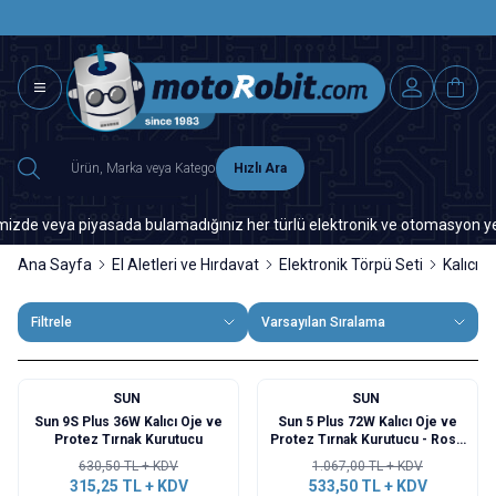
SAAT 15.0
2500 TL ÜZERİ MNG-DHL KARGO ÜCRETSİZ
Hızlı Ara
 veya piyasada bulamadığınız her türlü elektronik ve otomasyon yedek pa
Ana Sayfa
El Aletleri ve Hırdavat
Elektronik Törpü Seti
Kalıcı 
Filtrele
Varsayılan Sıralama
SUN
SUN
%
50
%
50
Sun 9S Plus 36W Kalıcı Oje ve
Sun 5 Plus 72W Kalıcı Oje ve
Protez Tırnak Kurutucu
Protez Tırnak Kurutucu - Rose
Gold
630,50
TL + KDV
1.067,00
TL + KDV
315,25
TL + KDV
533,50
TL + KDV