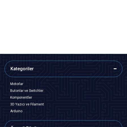
Motorobit
Motorobit
Su Geçirmez Bıçak Sigorta
5x20 Panel Tipi Sigorta Yuvası
Yuvası - 14AWG
36,38
TL + KDV
7,28
TL + KDV
SEPETE EKLE
SEPETE EKLE
Kategoriler
Motorlar
Butonlar ve Switchler
Komponentler
3D Yazıcı ve Filament
Arduino