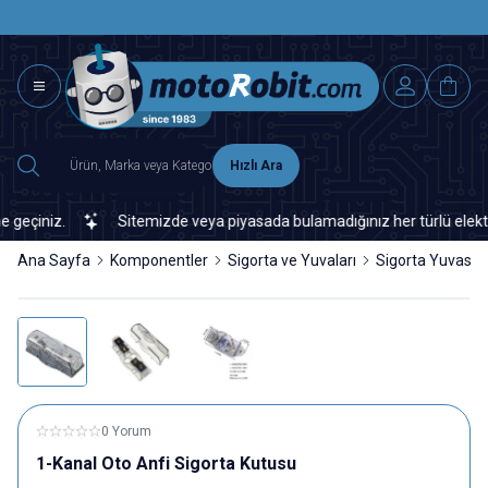
SAAT 15.0
2500 TL ÜZERİ MNG-DHL KARGO ÜCRETSİZ
Hızlı Ara
çiniz.
Sitemizde veya piyasada bulamadığınız her türlü elektronik
Ana Sayfa
Komponentler
Sigorta ve Yuvaları
Sigorta Yuvası
0 Yorum
1-Kanal Oto Anfi Sigorta Kutusu