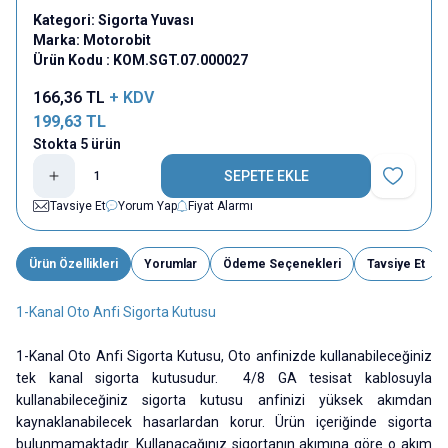
Kategori:
Sigorta Yuvası
Marka:
Motorobit
Ürün Kodu :
KOM.SGT.07.000027
166,36
TL
+ KDV
199,63
TL
Stokta 5 ürün
SEPETE EKLE
Favoriye E
Tavsiye Et
Yorum Yap
Fiyat Alarmı
Ürün Özellikleri
Yorumlar
Ödeme Seçenekleri
Tavsiye Et
1-Kanal Oto Anfi Sigorta Kutusu
1-Kanal Oto Anfi Sigorta Kutusu, Oto anfinizde kullanabileceğiniz
tek kanal sigorta kutusudur. 4/8 GA tesisat kablosuyla
kullanabileceğiniz sigorta kutusu anfinizi yüksek akımdan
kaynaklanabilecek hasarlardan korur. Ürün içeriğinde sigorta
bulunmamaktadır. Kullanacağınız sigortanın akımına göre o akım