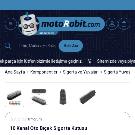
SAAT 15.0
2500 TL ÜZERİ MNG-DHL KARGO ÜCRETSİZ
Hızlı Ara
a için lütfen bizimle iletişime geçiniz.
Sitemizde veya piyasada
Ana Sayfa
Komponentler
Sigorta ve Yuvaları
Sigorta Yuvası
0 Yorum
10 Kanal Oto Bıçak Sigorta Kutusu