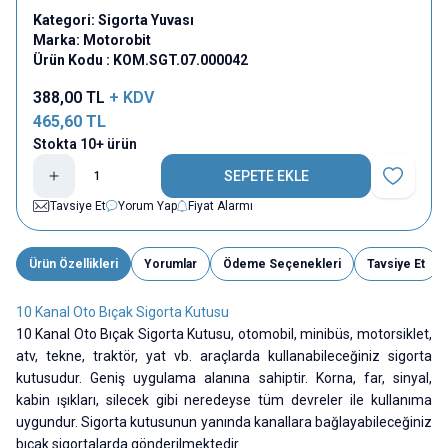
Kategori:
Sigorta Yuvası
Marka:
Motorobit
Ürün Kodu :
KOM.SGT.07.000042
388,00
TL
+ KDV
465,60
TL
Stokta 10+ ürün
SEPETE EKLE
Favoriye E
Tavsiye Et
Yorum Yap
Fiyat Alarmı
Ürün Özellikleri
Yorumlar
Ödeme Seçenekleri
Tavsiye Et
10 Kanal Oto Bıçak Sigorta Kutusu
10 Kanal Oto Bıçak Sigorta Kutusu, otomobil, minibüs, motorsiklet,
atv, tekne, traktör, yat vb. araçlarda kullanabileceğiniz sigorta
kutusudur. Geniş uygulama alanına sahiptir. Korna, far, sinyal,
kabin ışıkları, silecek gibi neredeyse tüm devreler ile kullanıma
uygundur. Sigorta kutusunun yanında kanallara bağlayabileceğiniz
bıçak sigortalarda gönderilmektedir.