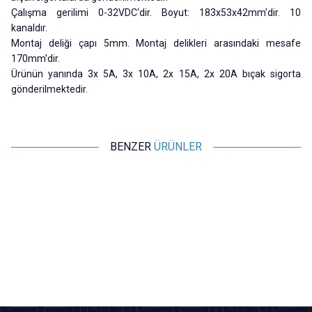
Çalışma gerilimi 0-32VDC'dir. Boyut: 183x53x42mm'dir. 10
kanaldır.
Montaj deliği çapı 5mm. Montaj delikleri arasındaki mesafe
170mm'dir.
Ürünün yanında 3x 5A, 3x 10A, 2x 15A, 2x 20A bıçak sigorta
gönderilmektedir.
BENZER
ÜRÜNLER
Motorobit
Motorobit
Su Geçirmez Bıçak Sigorta
5x20 Panel Tipi Sigorta Yuvası
Yuvası - 14AWG
36,38
TL + KDV
7,28
TL + KDV
SEPETE EKLE
SEPETE EKLE