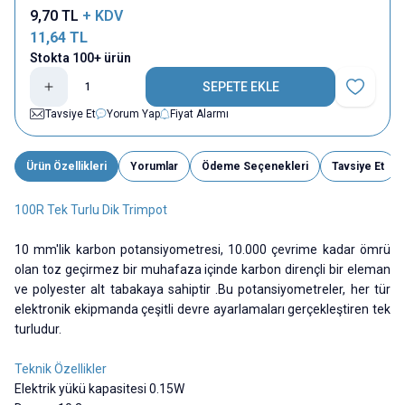
9,70
TL
+ KDV
11,64
TL
Stokta 100+ ürün
SEPETE EKLE
Favoriye E
Tavsiye Et
Yorum Yap
Fiyat Alarmı
Ürün Özellikleri
Yorumlar
Ödeme Seçenekleri
Tavsiye Et
100R Tek Turlu Dik Trimpot
10 mm'lik karbon potansiyometresi, 10.000 çevrime kadar ömrü
olan toz geçirmez bir muhafaza içinde karbon dirençli bir eleman
ve polyester alt tabakaya sahiptir .Bu potansiyometreler, her tür
elektronik ekipmanda çeşitli devre ayarlamaları gerçekleştiren tek
turludur.
Teknik Özellikler
Elektrik yükü kapasitesi 0.15W