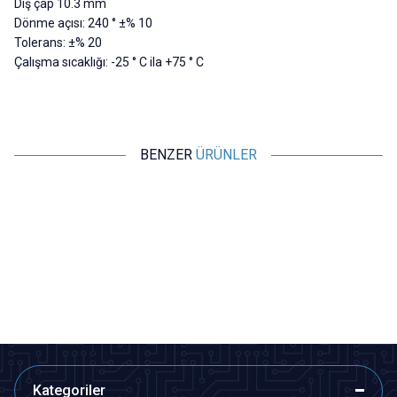
Dış çap 10.3 mm
Dönme açısı: 240 ° ±% 10
Tolerans: ±% 20
Çalışma sıcaklığı: -25 ° C ila +75 ° C
BENZER
ÜRÜNLER
Motorobit
Motorobit
10K Dik Trimpot
50K Dik Trimpot
9,70
TL + KDV
9,70
TL + KDV
SEPETE EKLE
SEPETE EKLE
Kategoriler