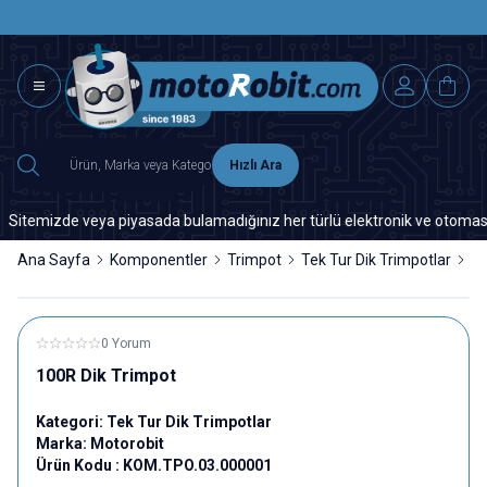
SAAT 15.0
2500 TL ÜZERİ MNG-DHL KARGO ÜCRETSİZ
Hızlı Ara
temizde veya piyasada bulamadığınız her türlü elektronik ve otomasyon ye
Ana Sayfa
Komponentler
Trimpot
Tek Tur Dik Trimpotlar
10
0 Yorum
100R Dik Trimpot
Kategori:
Tek Tur Dik Trimpotlar
Marka:
Motorobit
Ürün Kodu :
KOM.TPO.03.000001