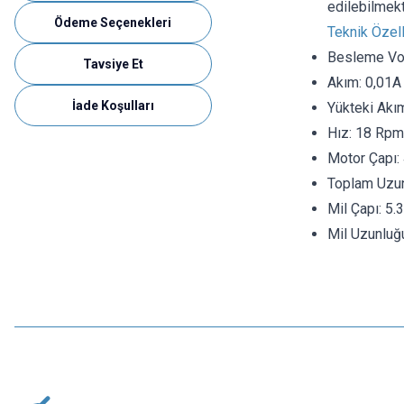
edilebilmekt
Ödeme Seçenekleri
Teknik Özell
Besleme Vol
Tavsiye Et
Akım: 0,01A
İade Koşulları
Yükteki Akı
Hız: 18 Rpm
Motor Çapı
Toplam Uzun
Mil Çapı: 5
Mil Uzunlu
Motorobit
3V Redüktörlü DC Motor