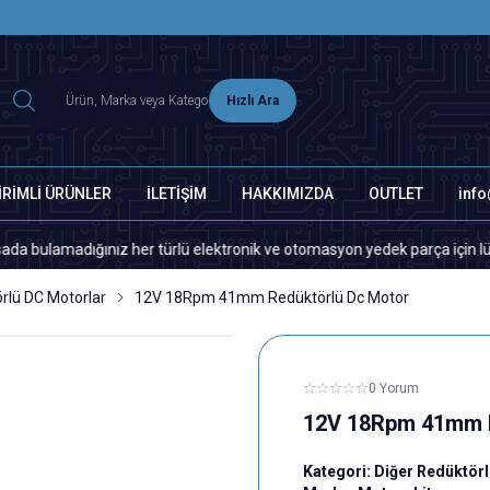
2500 TL ÜZERİ MNG-DHL KARGO ÜCRETSİZ
Hızlı Ara
İRİMLİ ÜRÜNLER
İLETİŞİM
HAKKIMIZDA
OUTLET
inf
madığınız her türlü elektronik ve otomasyon yedek parça için lütfen bizi
rlü DC Motorlar
12V 18Rpm 41mm Redüktörlü Dc Motor
0 Yorum
12V 18Rpm 41mm R
Kategori:
Diğer Redüktör