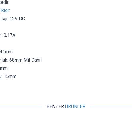
edir.
ikler:
tajı: 12V DC
m: 0,17A
: 41mm
luk: 68mm Mil Dahil
.3mm
ğu: 15mm
BENZER
ÜRÜNLER
Motorobit
GM2222FD 4.5V 62 RPM Redüktörlü DC Motor