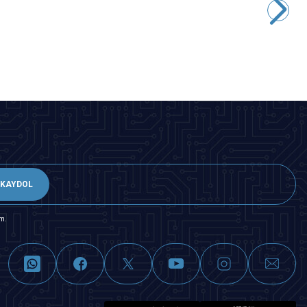
266,75
TL + KDV
SEPETE EKLE
KAYDOL
m.