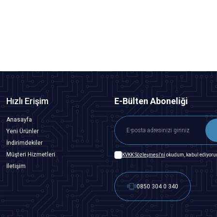
145,50
TL + KDV
SEPETE EKLE
Hızlı Erişim
E-Bülten Aboneliği
Anasayfa
Yeni Ürünler
İndirimdekiler
Müşteri Hizmetleri
KVKK Sözleşmesi'ni
okudum, kabul ediyoru
İletişim
0850 304 0 340