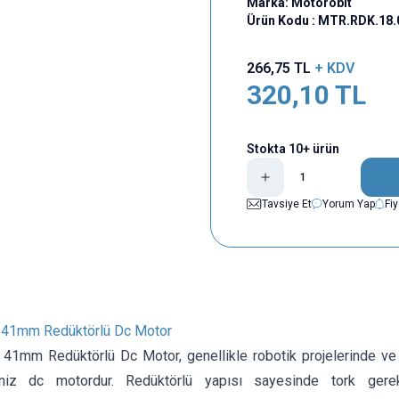
Marka:
Motorobit
Ürün Kodu :
MTR.RDK.18.
266,75
TL
+ KDV
320,10
TL
Stokta 10+ ürün
Tavsiye Et
Yorum Yap
Fi
41mm Redüktörlü Dc Motor
1mm Redüktörlü Dc Motor, genellikle robotik projelerinde ve a
iniz dc motordur. Redüktörlü yapısı sayesinde tork gerek