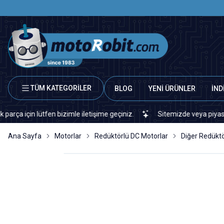
TÜM KATEGORİLER
BLOG
YENİ ÜRÜNLER
İND
n lütfen bizimle iletişime geçiniz.
Sitemizde veya piyasada bula
Ana Sayfa
Motorlar
Redüktörlü DC Motorlar
Diğer Redüktö