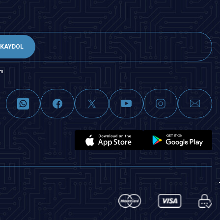
KAYDOL
m.