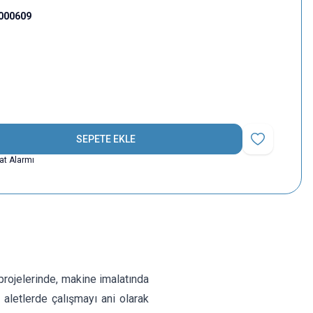
000609
SEPETE EKLE
Favoriye Ekle
yat Alarmı
rojelerinde, makine imalatında
 aletlerde çalışmayı ani olarak