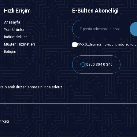
Hızlı Erişim
E-Bülten Aboneliği
Anasayfa
Yeni Ürünler
İndirimdekiler
Müşteri Hizmetleri
KVKK Sözleşmesi'ni
okudum, kabul ediyoru
İletişim
0850 304 0 340
ra olarak düzenlenmesini rica ederiz.
irketi