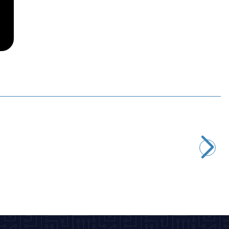
WDELE
WD22M-Q1 22mm Metal Acil Stop Butonu 1NO+1NC
339,50
TL + KDV
SEPETE EKLE