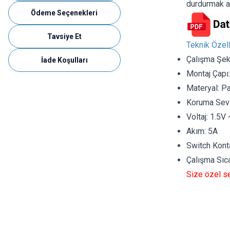
durdurmak am
Ödeme Seçenekleri
Tavsiye Et
Teknik Özell
Çalışma Şekl
İade Koşulları
Montaj Çap
Materyal: P
Koruma Sevi
Voltaj: 1.5
Akım: 5A
Switch Kont
Çalışma Sıca
Size özel se