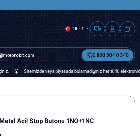
SAAT 15.00'A KADAR VERİLEN S
TR - TL
0 850 304 0 340
o@motorobit.com
Sitemizde veya piyasada bulamadığınız her türlü elektronik ve otomasyon
etal Acil Stop Butonu 1NO+1NC
u