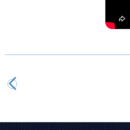
WDELE
WD22M-Q1 22mm Metal Acil Stop Butonu 1NO+1NC - Logolu
339,50
TL + KDV
SEPETE EKLE