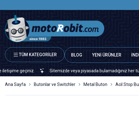
TÜM KATEGORİLER
BLOG
YENİ ÜRÜNLER
İND
çiniz.
Sitemizde veya piyasada bulamadığınız her türlü elektronik
Ana Sayfa
Butonlar ve Switchler
Metal Buton
Acil Stop B