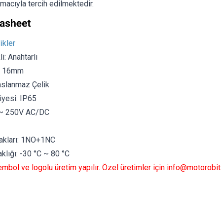
acıyla tercih edilmektedir.
ikler
i: Anahtarlı
ı: 16mm
aslanmaz Çelik
yesi: IP65
V ~ 250V AC/DC
akları: 1NO+1NC
klığı: -30 °C ~ 80 °C
mbol ve logolu üretim yapılır. Özel üretimler için
info@motorobit