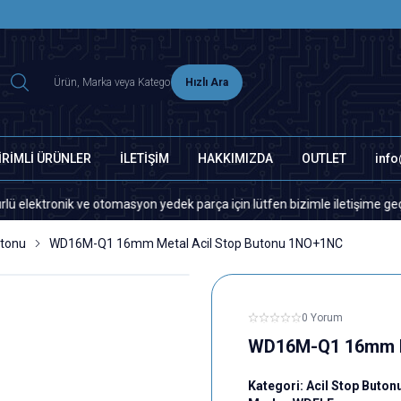
2500 TL ÜZERİ MNG-DHL KARGO ÜCRETSİZ
Hızlı Ara
İRİMLİ ÜRÜNLER
İLETİŞİM
HAKKIMIZDA
OUTLET
inf
 ve otomasyon yedek parça için lütfen bizimle iletişime geçiniz.
utonu
WD16M-Q1 16mm Metal Acil Stop Butonu 1NO+1NC
0 Yorum
WD16M-Q1 16mm M
Kategori:
Acil Stop Buton