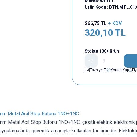
Marka:
WDELE
Ürün Kodu :
BTN.MTL.01.
266,75
TL
+ KDV
320,10
TL
Stokta 100+ ürün
Tavsiye Et
Yorum Yap
Fi
m Metal Acil Stop Butonu 1NO+1NC
 Metal Acil Stop Butonu 1NO+1NC, çeşitli elektrik elektronik p
ygulamalarda güvenlik amacıyla kullanılan bir üründür. Elektrikli