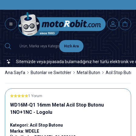
SAAT 15.0
2500 TL ÜZERİ MNG-DHL KARGO ÜCRETSİZ
Hızlı Ara
Sitemizde veya piyasada bulamadığınız her türlü elektronik ve otomas
Ana Sayfa
Butonlar ve Switchler
Metal Buton
Acil Stop Buton
1 Yorum
WD16M-Q1 16mm Metal Acil Stop Butonu
1NO+1NC - Logolu
Kategori:
Acil Stop Butonu
Marka:
WDELE