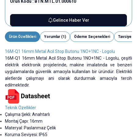
Ürün Kodu :
BTN.MTL.01.000610
Gelince Haber Ver
Ürün Özellikleri
Yorumlar (1)
Ödeme Seçenekleri
Tavsiye Et
16M-Q1 16mm Metal Acil Stop Butonu 1NO+1NC - Logolu
16M-Q1 16mm Metal Acil Stop Butonu 1NO+1NC - Logolu, çeşitli
elektrik elektronik projelerinde, makine imalatında ve benzeri
uygulamalarda güvenlik amacıyla kullanılan bir üründür. Elektrikli
aletlerde çalışmayı ani olarak durdurmak amacıyla tercih
edilmektedir.
Teknik Özellikler
Çalışma Şekli: Anahtarlı
Montaj Çapı: 16mm
Materyal: Paslanmaz Çelik
Koruma Seviyesi: IP65