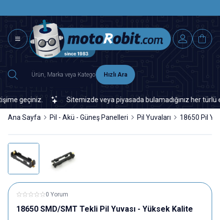
SAAT 15.0
2500 TL ÜZERİ MNG-DHL KARGO ÜCRETSİZ
Hızlı Ara
me geçiniz.
Sitemizde veya piyasada bulamadığınız her türlü elekt
Ana Sayfa
Pil - Akü - Güneş Panelleri
Pil Yuvaları
18650 Pil Yu
0 Yorum
18650 SMD/SMT Tekli Pil Yuvası - Yüksek Kalite