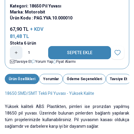
Kategori:
18650 Pil Yuvası
Marka:
Motorobit
Ürün Kodu :
PAG.YVA.10.000010
67,90
TL
+ KDV
81,48
TL
Stokta 6 ürün
SEPETE EKLE
Favoriye E
Tavsiye Et
Yorum Yap
Fiyat Alarmı
Ürün Özellikleri
Yorumlar
Ödeme Seçenekleri
Tavsiye Et
18650 SMD/SMT Tekli Pil Yuvası - Yüksek Kalite
Yüksek kaliteli ABS Plastikten, pimleri ise pronzdan yapılmış
18650 pil yuvası. Üzerinde bulunan pinlerden bağlantı yapılarak
tüm projelerinizde kullanabilirsiniz. Pil yuvasının kasası oldukça
sağlamdır ve darbelere karşı iyi bir dayanım sağlar.