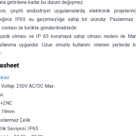
na getirilene kadar bu durum değişmez.
n, çeşitli endüstriyel uygulamalarda, elektronik projelerin
ceğiniz IP65 su geçirmezliğe sahip bir üründür. Paslanmaz ç
 contası ile birlikte gönderilmektedir.
çelik olması ve IP 65 korumaya sahip olması nedeni ile Ma
lanıma uygundur. Uzun ömürlü kullanım istenen yerlerde bu 
.
ikler:
 Voltajı: 250V AC/DC Max.
x.
O+2NC
ı: 19mm
aslanmaz Çelik
lik Seviyesi: IP65