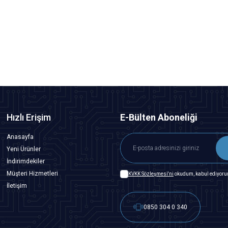
WD22Y-P1 22mm Anahtarlı Mandal Buton 1NO+1NC
339,50
TL + KDV
SEPETE EKLE
Hızlı Erişim
E-Bülten Aboneliği
Anasayfa
Yeni Ürünler
İndirimdekiler
Müşteri Hizmetleri
KVKK Sözleşmesi'ni
okudum, kabul ediyoru
İletişim
0850 304 0 340