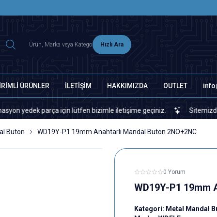
2500 TL ÜZERİ MNG-DHL KARGO ÜCRETSİZ
Hızlı Ara
İRİMLİ ÜRÜNLER
İLETİŞİM
HAKKIMIZDA
OUTLET
inf
rça için lütfen bizimle iletişime geçiniz.
Sitemizde veya piyasad
al Buton
WD19Y-P1 19mm Anahtarlı Mandal Buton 2NO+2NC
0 Yorum
WD19Y-P1 19mm A
Kategori:
Metal Mandal B