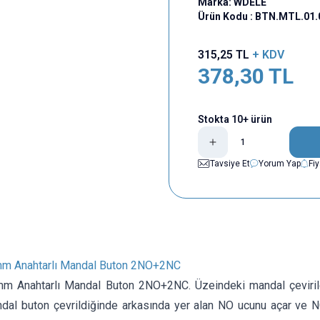
Marka:
WDELE
Ürün Kodu :
BTN.MTL.01.
315,25
TL
+ KDV
378,30
TL
Stokta 10+ ürün
Tavsiye Et
Yorum Yap
Fi
m Anahtarlı Mandal Buton 2NO+2NC
m Anahtarlı Mandal Buton 2NO+2NC. Üzeindeki mandal çeviril
ndal buton çevrildiğinde arkasında yer alan NO ucunu açar ve NC