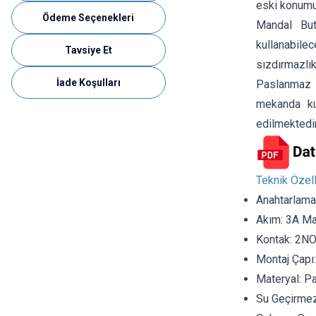
eski konumu
Ödeme Seçenekleri
Mandal Buto
kullanabile
Tavsiye Et
sızdırmazlık
İade Koşulları
Paslanmaz 
mekanda kul
edilmektedir
Teknik Özell
Anahtarlama
Akım: 3A Ma
Kontak: 2N
Montaj Çap
Materyal: P
Su Geçirmez