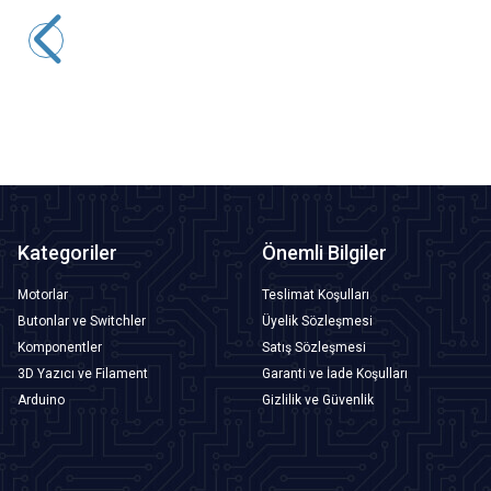
WD19X-P1 19mm Anahtarlı Mandal Buton 1NO+1NC
339,50
TL + KDV
SEPETE EKLE
Kategoriler
Önemli Bilgiler
Motorlar
Teslimat Koşulları
Butonlar ve Switchler
Üyelik Sözleşmesi
Komponentler
Satış Sözleşmesi
3D Yazıcı ve Filament
Garanti ve İade Koşulları
Arduino
Gizlilik ve Güvenlik