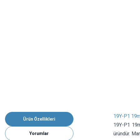
19Y-P1 19m
Ürün Özellikleri
19Y-P1 19m
üründür. Ma
Yorumlar