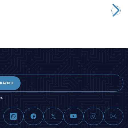
WD22Y-P1 22mm Anahtarlı Mandal Buton 2NO+2NC
339,50
TL + KDV
SEPETE EKLE
KAYDOL
m.