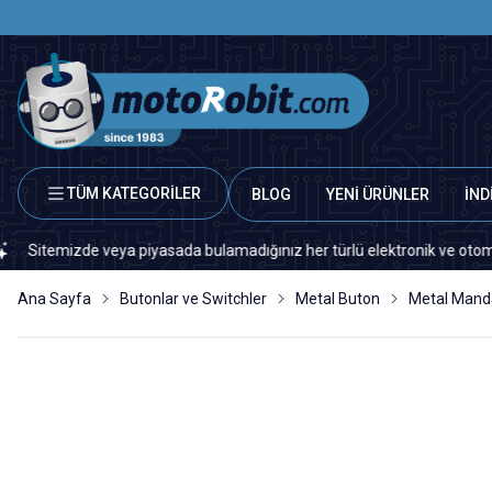
TÜM KATEGORİLER
BLOG
YENİ ÜRÜNLER
İND
 veya piyasada bulamadığınız her türlü elektronik ve otomasyon yedek pa
Ana Sayfa
Butonlar ve Switchler
Metal Buton
Metal Mand