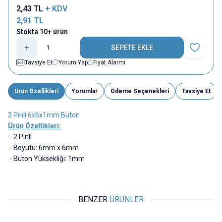
2,43
TL
+ KDV
2,91
TL
Stokta 10+ ürün
SEPETE EKLE
Favoriye E
Tavsiye Et
Yorum Yap
Fiyat Alarmı
Ürün Özellikleri
Yorumlar
Ödeme Seçenekleri
Tavsiye Et
2 Pinli 6x6x1mm Buton
Ürün Özellikleri:
- 2 Pinli
- Boyutu: 6mm x 6mm
- Buton Yüksekliği: 1mm
BENZER
ÜRÜNLER