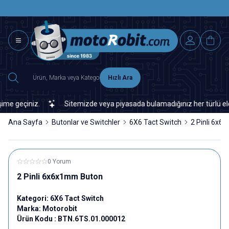
SAAT 15.0
2500 TL ÜZERİ MNG-DHL KARGO ÜCRETSİZ
Hızlı Ara
 geçiniz.
Sitemizde veya piyasada bulamadığınız her türlü elektro
Ana Sayfa
Butonlar ve Switchler
6X6 Tact Switch
2 Pinli 6x
0 Yorum
2 Pinli 6x6x1mm Buton
Kategori:
6X6 Tact Switch
Marka:
Motorobit
Ürün Kodu :
BTN.6TS.01.000012