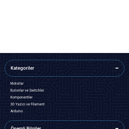
Motorobit
Motorobit
6x6x7mm 4 Pinli Kırmızı Push
6x6x5mm 4 Pinli Kırmızı Push
Buton - Tact Switch
Buton - Tact Switch
1,45
TL + KDV
1,45
TL + KDV
SEPETE EKLE
SEPETE EKLE
Kategoriler
Motorlar
Butonlar ve Switchler
Komponentler
3D Yazıcı ve Filament
Arduino
Önemli Bilgiler