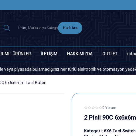
2500 TL ÜZERİ MNG-DHL KARGO ÜCRETSİZ
Hızlı Ara
İRİMLİ ÜRÜNLER
İLETİŞİM
HAKKIMIZDA
OUTLET
inf
piyasada bulamadığınız her türlü elektronik ve otomasyon yedek parça içi
 90C 6x6x6mm Tact Buton
0 Yorum
2 Pinli 90C 6x6x6
Kategori:
6X6 Tact Switch