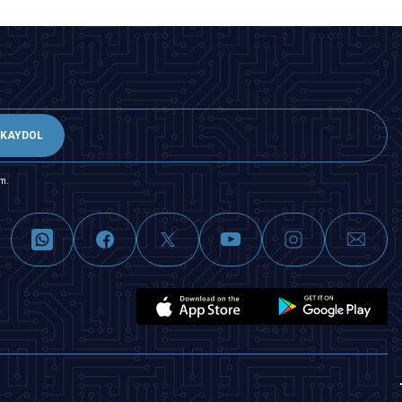
KAYDOL
m.