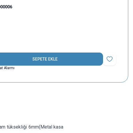
000006
SEPETE EKLE
Favoriye Ekle
yat Alarmı
plam tüksekliği 6mm(Metal kasa