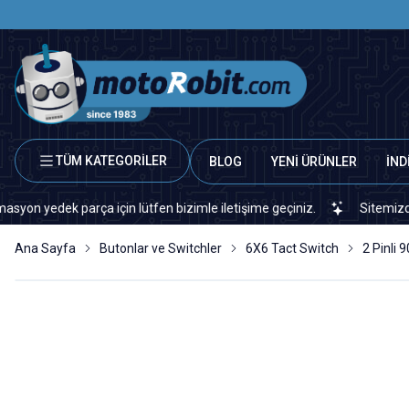
TÜM KATEGORİLER
BLOG
YENİ ÜRÜNLER
İND
dek parça için lütfen bizimle iletişime geçiniz.
Sitemizde veya 
Ana Sayfa
Butonlar ve Switchler
6X6 Tact Switch
2 Pinli