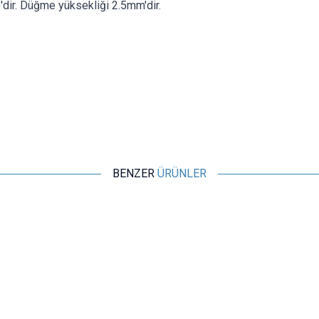
dir. Düğme yüksekliği 2.5mm'dir.
BENZER
ÜRÜNLER
Motorobit
6x6x5mm 4 Pinli Kırmızı Push Buton - Tact Switch
1,45
TL + KDV
SEPETE EKLE