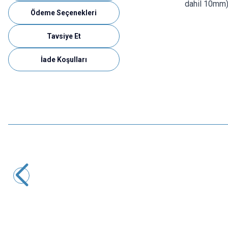
dahil 10mm)'
Ödeme Seçenekleri
Tavsiye Et
İade Koşulları
Motorobit
6x6x7mm 4 Pinli Kırmızı Push Buton - Tact Switch
1,45
TL + KDV
SEPETE EKLE