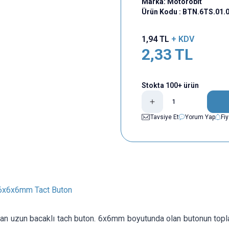
Marka:
Motorobit
Ürün Kodu :
BTN.6TS.01.
1,94
TL
+ KDV
2,33
TL
Stokta 100+ ürün
Tavsiye Et
Yorum Yap
Fi
 6x6x6mm Tact Buton
ndan uzun bacaklı tach buton. 6x6mm boyutunda olan butonun to