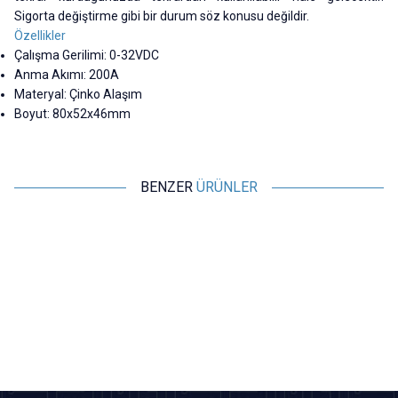
Sigorta değiştirme gibi bir durum söz konusu değildir.
Özellikler
Çalışma Gerilimi: 0-32VDC
Anma Akımı: 200A
Materyal: Çinko Alaşım
Boyut: 80x52x46mm
BENZER
ÜRÜNLER
Motorobit
Motorobit
Su Geçirmez Bıçak Sigorta
5x20 Panel Tipi Sigorta Yuvası
Yuvası - 14AWG
36,38
TL + KDV
7,28
TL + KDV
SEPETE EKLE
SEPETE EKLE