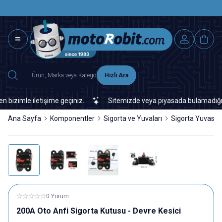
SAAT 15.0
2500 TL ÜZERİ MNG-DHL KARGO ÜCRETSİZ
Hızlı Ara
zimle iletişime geçiniz.
Sitemizde veya piyasada bulamadığınız he
Ana Sayfa
Komponentler
Sigorta ve Yuvaları
Sigorta Yuvası
0 Yorum
200A Oto Anfi Sigorta Kutusu - Devre Kesici