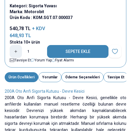
Kategori:
Sigorta Yuvası
Marka:
Motorobit
Ürün Kodu :
KOM.SGT.07.000037
540,78
TL
+ KDV
648,93
TL
Stokta 10+ ürün
SEPETE EKLE
Favoriye E
Tavsiye Et
Yorum Yap
Fiyat Alarmı
Ürün Özellikleri
Yorumlar
Ödeme Seçenekleri
Tavsiye Et
200A Oto Anfi Sigorta Kutusu - Devre Kesici
200A Oto Anfi Sigorta Kutusu - Devre Kesici, genellikle oto
anfilerde kullanılan manuel resetleme özelliği bulunan devre
kesicidir. Devrenizi yüksek akımdan kaynaklanabilecek
hasarlardan korumaya birebirdir. Herhangi bir yüksek akımda
sigorta devreyi korumak için atmaktadır. Manuel sıfırlama kolunu
tekrar kurduğunuzda tekrardan kullanılabilir hale gelecektir.