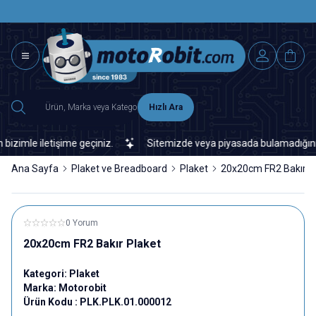
SAAT 15.0
2500 TL ÜZERİ MNG-DHL KARGO ÜCRETSİZ
Hızlı Ara
mle iletişime geçiniz.
Sitemizde veya piyasada bulamadığınız her 
Ana Sayfa
Plaket ve Breadboard
Plaket
20x20cm FR2 Bakır P
0 Yorum
20x20cm FR2 Bakır Plaket
Kategori:
Plaket
Marka:
Motorobit
Ürün Kodu :
PLK.PLK.01.000012