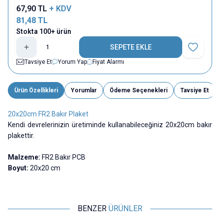
67,90
TL
+ KDV
81,48
TL
Stokta 100+ ürün
SEPETE EKLE
Favoriye E
Tavsiye Et
Yorum Yap
Fiyat Alarmı
Ürün Özellikleri
Yorumlar
Ödeme Seçenekleri
Tavsiye Et
20x20cm FR2 Bakır Plaket
Kendi devrelerinizin üretiminde kullanabileceğiniz 20x20cm bakır
plakettir.
Malzeme:
FR2 Bakır PCB
Boyut:
20x20 cm
BENZER
ÜRÜNLER