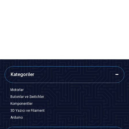
Motorobit
Motorobit
8x12cm Epoxy Tek Taraflı Delikli
10x10cm Delikli Plaket
Plaket
65,48
TL + KDV
26,68
TL + KDV
SEPETE EKLE
SEPETE EKLE
Kategoriler
Motorlar
Butonlar ve Switchler
Komponentler
3D Yazıcı ve Filament
Arduino